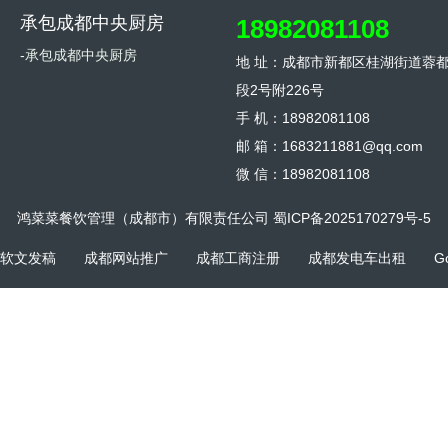
承包成都中央厨房
18982081108
-承包成都中央厨房
地 址：成都市新都区桂湖街道蓉
段2号附226号
手 机：18982081108
邮 箱：1683211881@qq.com
微 信：18982081108
鸿菜菜餐饮管理（成都市）有限责任公司
蜀ICP备2025170279号-5
软文发稿
成都网站推广
成都工商注册
成都发电车出租
G