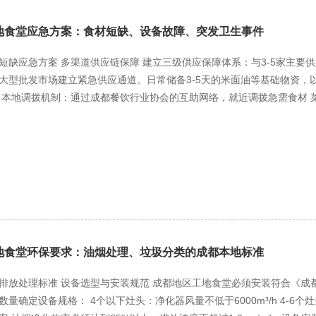
 推出半份菜和拼盘菜，方便工人按需取餐，减少浪费。根据就餐人数变
数据分析，精准预测每日就餐人数，将备餐误差控制在5%以内。 四、人
地食堂应急方案：食材短缺、设备故障、突发卫生事件
错峰上班制。培养员工多岗位技能，使厨师可兼任切配，服务员可参与准备
 智能化设备应用 引入切菜机、削皮机等自动化设备，提高工作效率。
短缺应急方案 多渠道供应链保障 建立三级供应保障体系：与3-5家主
用可降低人力成本20%以上。
大型批发市场建立紧急供应通道。日常储备3-5天的米面油等基础物资，
 本地调拨机制：通过成都餐饮行业协会的互助网络，就近调拨急需食材
材 品类灵活替代：猪肉短缺时改用鸡肉，叶菜短缺时增加根茎类蔬菜比例
5万元以下的应急采购备用金，确保2小时内完成急需食材采购。同时，
故障应急方案 关键设备备份措施 对冰箱、蒸饭柜、灶具等关键设备实行
用零部件。建立设备故障分级响应机制： 一般故障：启用备用设备，1小
 全面瘫痪：联系配餐公司提供盒饭，确保基本供餐 应急供餐方案 当厨
电饭煲等小型设备制作简餐 二级应急：与周边3家合格餐饮单位签订互助
卫生事件应急预案 预防与监测体系 建立"三级预警机制"： 蓝色预警：
：立即停止供餐，全面消毒 突发事件处置流程 立即报告：10分钟内向
地食堂环保要求：油烟处理、垃圾分类的成都本地标准
：保留48小时食品样品备查 供餐暂停：经评估后决定是否停止供餐 全面
体用餐配送单位签订应急协议，确保4小时内可提供500人以上份量的安
排放处理标准 设备选型与安装规范 成都地区工地食堂必须安装符合《
求。 四、应急保障体系建设 应急物资储备 设立应急物资专用仓库，储备
量确定设备规格： 4个以下灶头：净化器风量不低于6000m³/h 4-6个灶头
 5种以上可长期保存的应急食品 便携式发电设备及照明设施 人员培训与