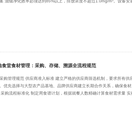
案 油烟净化效率必须达到85%以上，排放浓度不超过1.0mg/m³。设
程 应急设备操作方法 基本急救技能 人员疏散指挥要领 建立24小时值
 运行维护要求 建立油烟净化设备日常运行记录，包括： 每日开机前检查
与改进机制 事后评估与总结 突发事件处置完成后，7日内完成专项评估报
构进行排放监测 保存近一年的监测报告备查 二、垃圾分类处理标准 分类
 预防措施完善方案 持续改进机制 根据评估结果，及时修订应急预案。
集容器，每日清运至指定处理点 可回收物：分设塑料、纸张、金属收集
应急体系始终保持有效状态。
，委托有资质单位处理 其他垃圾：由环卫部门统一清运 特殊要求 餐厨垃圾
质的收运单位处理，建立台账记录 一次性餐具使用量控制在总餐具用量的3
隔油池： 处理能力与食堂规模相匹配 每月清理维护不少于2次 建立清理维
排入城镇下水道水质标准》 禁止将厨余垃圾倒入排水管道 定期检查排水管
间不超过60分贝，夜间不超过50分贝 高噪声设备应安装减震基座和隔音
地食堂食材管理：采购、存储、溯源全流程规范
早于5:30 晚餐作业时间结束不晚于21:00 夜间禁止进行高噪声作业 
清洗维护记录 垃圾清运处理记录 隔油池清理记录 环境检测报告 人员培
采购管理规范 供应商准入标准 建立严格的供应商筛选机制，要求所有
的环保培训 设立专职环保管理员 六、违规处罚规定 根据《成都市大气
。优先选择与大型农产品基地、品牌供应商建立长期合作关系，确保食材
将面临： 责令整改并处以罚款 情节严重的暂停营业整顿 多次违规的取消
 采购流程标准化 制定周食谱计划，根据就餐人数精确计算食材需求量 实
确各类食材的规格、等级要求 采用"三方比价"原则，确保采购价格的合理
必要的检测设备。验收时严格检查： 生鲜食材的新鲜度、保质期、外观完
格证明、肉质检测报告 蔬菜农残快速检测，不合格食材立即退货 验收流
程记录，建立可追溯的验收台账 对不合格食材实行"现场退货"，严禁入库
仓库分区管理 根据食材特性设置不同储藏区域： 常温仓库：温度控制在25℃