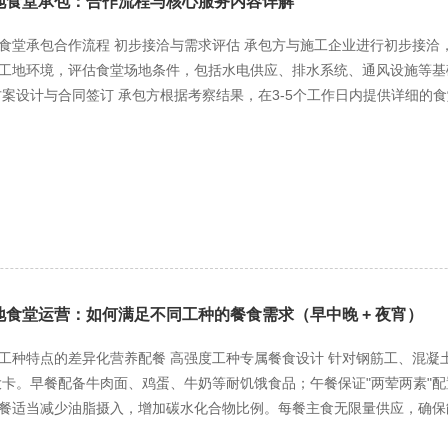
地食堂承包：合作流程与核心服务内容详解
食堂承包合作流程 初步接洽与需求评估 承包方与施工企业进行初步接
工地环境，评估食堂场地条件，包括水电供应、排水系统、通风设施等基
方案设计与合同签订 承包方根据考察结果，在3-5个工作日内提供详细
就方案细节进行磋商，确定合作模式（全包或半包）、结算方式及服务期
。 场地建设与证照办理 承包方按照食品安全规范进行食堂场地建设或
营许可证》、从业人员健康证等必备证照。全部准备工作通常在15-20
 差异化供餐方案设计 根据工地劳动强度大的特点，设计高能量、高蛋
两荤一素一汤"，主食免费续加；晚餐适当清淡，兼顾营养均衡。针对不
避免单调。 灵活高效的供餐模式 采用"固定套餐+特色加餐"模式，提
针对工地施工特点，提供保温送餐服务，确保户外作业人员吃到热饭热菜
格的食品安全管控 建立从采购到加工的全程食品安全管理体系。食材实
地食堂运营：如何满足不同工种的餐食需求（早中晚 + 夜宵）
格分开。每餐留样48小时，配备消毒柜、冰箱等必要设备。定期开展食品
份渠道，确保特殊情况下的食材供应。配备应急发电设备，保证停电时正
工种特点的差异化营养配餐 高强度工种专属餐食设计 针对钢筋工、混
期间餐饮服务不中断。 三、增值服务与特色优势 个性化加餐服务 提供
0大卡。早餐配备牛肉面、鸡蛋、牛奶等耐饥饿食品；午餐保证"两荤两素
，供应烟酒以外的日常用品和副食品。为过生日的工人准备长寿面和鸡蛋
餐适当减少油脂摄入，增加碳水化合物比例。每餐主食无限量供应，确保
，实现订餐、结算、反馈的数字化管理。工人可通过手机APP提前订餐
种，设计均衡营养套餐，每日热量控制在3500-4000大卡。注重蛋白
偏好，优化福利政策。