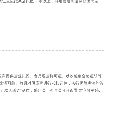
备安装位置应距离居民区15米以上，排烟管道高度需超出周边建
班制度，确保任何时候都有管理人员在岗处置突发事件。 五、
设备运行状态 每月清洗维护净化器及烟道 每季度委托有资质
告，重点分析： 事件发生根本原因 应急措施有效性 需要改
收集规范 严格执行成都市"四分类"标准： 厨余垃圾：设置专
每半年对供应商进行评估更新，每年对应急设备进行检查维
容器，定期由再生资源企业回收 有害垃圾：设置专用危险废
实现"日产日清"，存放时间不超过12小时 废弃食用油必须
0%以下 三、污水处理要求 隔油设施标准 食堂必须建设符
护台账 油脂去除率达到90%以上 排水管理 污水排放需达
网，防止堵塞 四、噪声控制标准 设备噪声限制 风机等设
罩 排烟风机应设置在远离居民区一侧 运营时间管理 早餐作
五、环境管理体系建设 台账记录要求 建立完整的环境管理台账：
训制度 食堂负责人必须通过环保培训 从业人员每年接受不少
供应商提供营业执照、食品经营许可证、动物检疫合格证明等
污染防治条例》和《成都市生活垃圾管理条例》，违反环保要
来源可靠。每月对供应商进行考核评估，实行优胜劣汰的管
经营资格
行"双人采购"制度，采购员与验收员分开设置 建立食材采购
性 二、食材验收管理制度 验收标准细化 设立专业的验收岗
整性 预包装食品的标签标识、生产日期、保质期 肉类产品
程规范化 设置专用验收区域，配备足够的照明和清洁水源 验
 验收合格食材30分钟内转入相应储藏区域 三、食材存储管
以下，相对湿度≤70% 冷藏库：温度0-4℃，配备温度自