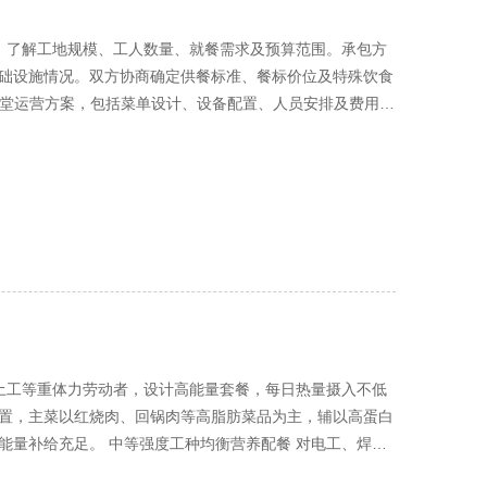
洽，了解工地规模、工人数量、就餐需求及预算范围。承包方
础设施情况。双方协商确定供餐标准、餐标价位及特殊饮食
的食堂运营方案，包括菜单设计、设备配置、人员安排及费用构
限。终签订正式承包合同，明确双方权责、服务质量标准及
改造，包括功能分区、设备安装、卫生设施配置等。同步办理
天内完成，确保工地开工前食堂即可投入运营。 二、核心服务
白的营养套餐。早餐提供面条、馒头、鸡蛋等耐饥饿食品；午
同地域工人的口味差异，提供辣与不辣两种口味选择，每周更
高出餐效率。在工人交接班高峰期，开设多个打餐窗口，实行错
。夏季增设防暑降温汤饮，冬季提供暖身菜品，体现人文关
行统一采购，确保新鲜度和可追溯性。厨房实行分区管理，生
安全自查，及时消除隐患。 应急供餐保障能力 与多家供应
常供餐。制定极端天气、设备故障等突发情况的应急预案，
凝土工等重体力劳动者，设计高能量套餐，每日热量摄入不低
夜间加班餐、节假日加餐等特色服务，满足工地特殊需求。开
"配置，主菜以红烧肉、回锅肉等高脂肪菜品为主，辅以高蛋白
，营造家一般的温馨氛围。 数字化管理支持 采用智慧食堂
能量补给充足。 中等强度工种均衡营养配餐 对电工、焊工
，减少排队时间。每月提供就餐数据分析，帮助施工企业了解
质和维生素的搭配，增加鱼类、豆制品摄入。早餐提供包子、粥