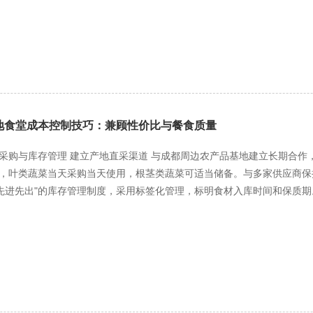
午餐采用"一荤一素一汤"标准，侧重补充B族维生素；晚餐以易消化食材
0-7:30）：快速能量补充 开设提前取餐窗口，为早班工人提供便携早餐
方小吃。准备独立包装的鸡蛋、牛奶，方便工人携带至工地食用。 午餐（11:
就餐时段。每个时段保留1-2个窗口持续供应热菜热饭。设立"5分钟快速
后时段就餐人员也能享用热汤。 晚餐（17:30-19:30）：营养恢复重
菜品，如排骨汤、鸡汤等。开设"小炒现做窗口"，供应现炒蔬菜，满足对新鲜菜
化、暖身菜品为主，提供粥品、汤面等。冬季增加姜汤、红糖水等驱寒饮
地食堂成本控制技巧：兼顾性价比与餐食质量
与精准供给 地域口味融合创新 针对工人地域构成，在保持川菜特色的基
需求。每周推出地方特色菜品，如东北炖菜、面食等，缓解工人的思乡之
采购与库存管理 建立产地直采渠道 与成都周边农产品基地建立长期合作
花茶等清凉饮品，增加苦瓜、黄瓜等清热食材。冬季加强高热量食物供应
，叶类蔬菜当天采购当天使用，根茎类蔬菜可适当储备。与多家供应商保
帮助工人抵御潮湿环境。 四、运营保障与持续优化 弹性供餐机制 建立
"先进先出"的库存管理制度，采用标签化管理，标明食材入库时间和保质
点送餐。设立临时加餐点，通过移动餐车实现灵活补给。 质量监控体系 
盘点制度"，根据消耗量调整采购计划。通过精细化管理，可将食材损耗率控
种开展专项访谈。建立菜品淘汰机制，对连续评分低的菜品及时更换。 
比 制定标准化食谱，明确主辅料配比和调味品用量。使用标准量勺和称
析各工种饮食偏好，精准调整菜单。建立线上订餐平台，方便工人提前预
菜多做"方案，如猪肉可分别用于回锅肉、肉末炒菜等，提高食材利用率。
饪方式。蒸煮类菜品集中加工，减少能源浪费。安装水电气计量装置，设
源管理可降低相关成本15%-20%。 三、供餐模式优化与成本控制 套餐
素一汤，价格实惠；特色窗口提供现炒、小吃等，满足个性化需求。这种