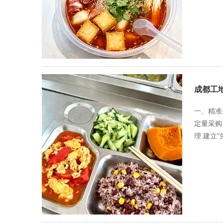
品组合；
（5:0
抄手等地
划分三个
充，确保
供炖汤类
宵以易消
成都工
色化服务
足个性化
一、精准
豆汤、菊
定量采购
湿汤品，
理 建立
偏远作业
实行"周
对特殊工
与定量配
餐数据分
设计"一
择适宜烹
合理的能
证一荤一