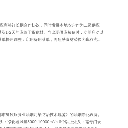
化，采取弹性制作方式，高峰期加大供应量，低峰期减少备
力成本优化配置 弹性工作制与多能工培养 根据就餐高峰规
工作。采用"基本工资+绩效奖金"的薪酬结构，调动员工
使用保温售饭台，减少菜品反复加热的能源消耗。智能化设备
要供应商签订长期合作协议，同时发展本地农户作为二级供应
以及1-2天的应急干货食材。当出现供应短缺时，立即启动以
 菜单快速调整：启用备用菜单，将短缺食材替换为库存充足
 应急采购流程 设立紧急采购小组，授予特定人员应急采购
与周边大型超市签订应急供应协议，保障基本食材供应。
"一用一备"制度。与设备供应商签订2小时响应维修协议，食
时内恢复正常运营 严重故障：启动邻近食堂互助机制，分流
房设备完全瘫痪时，立即启动三级应急供餐： 一级应急：使用
协议 三级应急：联系集体配餐企业，2小时内送达应急餐食
加强日常消毒，提高监测频率 黄色预警：启动加强型卫生管控
项目部和卫生部门报告 人员隔离：对疑似症状者进行临时隔离
消毒：对食堂进行专业级消毒处理 替代供餐方案 与5家具备
全餐食。同时储备足够的方便面、面包等应急食品，满足基
成都市餐饮服务业油烟污染防治技术规范》的油烟净化设备。
以下物资： 3天用量的一次性餐盒、筷子 充足的消毒用品和
：净化器风量8000-10000m³/h 6个以上灶头：需专门设
演练 每季度组织一次应急演练，确保所有员工掌握： 突发事