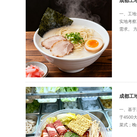
成都工
一、工地
实地考察
需求。 
成。双方
违约责任
《食品经
内容详解
餐保证"
新菜单，
峰就餐。
怀。 严
成都工
熟食品严
商建立备
一、基于
确保施工
于450
设小卖部
菜式；晚
管理系统
等技术工
工人饮食