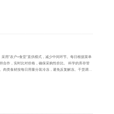
为主，避免影响睡眠。 二、全天候四餐供应体系构建 早餐
。除常规馒头、粥品外，增设成都特色面食窗口，供应担担面、
00-13:00）：分时段错峰供餐 根据施工班组交接时间，
通道"，提供预包装套餐，满足赶工人员需求。汤品随时补
点 针对体力消耗大的工人，晚餐侧重蛋白质补充和体力恢复。提
品的需求。 夜宵（21:00-23:00）：暖心暖胃设计 夜
品。采用小份分装，避免过量进食影响睡眠质量。 三、特
础上进行改良。设置"自主调味区"，提供多种辣度调料，满
情。 季节性供餐调整 夏季重点部署防暑降温膳食，提供绿
，采用"农户+食堂"直供模式，减少中间环节。每日根据菜单
，增加炖菜、煲类菜品比例，提供姜茶等热饮。雨季准备祛
持合作，实时比对价格，确保采购性价比。 科学的库存管
灵活加餐制度，遇赶工时期延长供餐时间。配备保温餐车，为
期。肉类食材按每日用量分装冷冻，避免反复解冻。干货调料
每日对菜品进行48小时留样。每月进行工人满意度调查，针
制在5%以内。 二、烹饪加工环节的成本控制 标准化食谱
数字化管理应用 采用智能结算系统，实现快速结算。通过就
量工具，确保每份菜品分量一致。针对工地工人就餐特点，
订特殊餐食。
 智慧烹饪与能源节约 推广使用节能灶具，根据菜品特性选
定各岗位能耗标准，将节能情况纳入绩效考核。数据显示，
制与单点相结合 采用"基础套餐+特色加餐"模式。基础套餐保
模式既控制了整体成本，又提供了多样化选择。 小份菜与