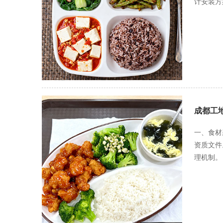
计安装方
件报告流
筑3米。
恢复运营
的检测机
进的环节
用密闭收
护，确保
物收集箱
交由有资
合规范的
到《污水
备噪声昼
成都工
业时间不
油烟设备
一、食材
于4学时
资质文件
求的食堂
理机制。
标准，明
位，配备
的检疫合
收过程全
理要求 