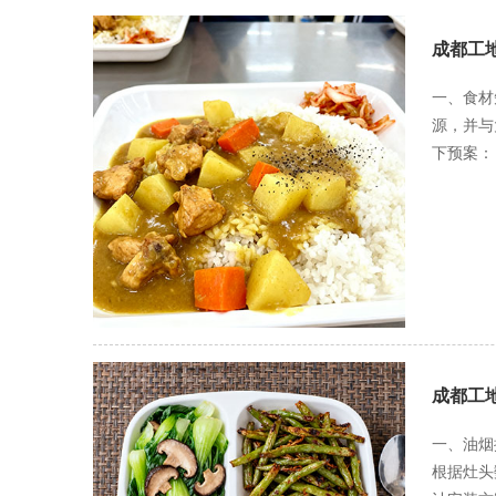
灵活售卖
餐。通过
成都工
律，实行
积极性。
一、食材
的合理应
源，并与
下预案：
的同类食
权。建立
二、设备
堂自备常
就餐人员
电磁炉、
三、突发
红色预警
成都工
样品封存
资质的集
一、油烟
本饮食需
根据灶头数
防护物资