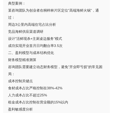
典型案例：
某咨询团队为创业者在桐梓林片区定位"高端海鲜火锅"，通
过：
周边3公里内高端住宅占比分析
竞品海鲜供应渠道调研
设计"活鲜现杀+主厨桌边服务"模式
成功实现开业首月日均翻台率3.5次
二、盈利模型与成本结构优化
财务模型精准测算
咨询团队需要建立动态财务模型，避免"开业即亏损"的常见困
局：
成本控制关键点
食材成本占比严格控制在38%-42%
人力成本占比不超过25%
租金成本占比控制在营业额的15%以内
盈利敏感度分析