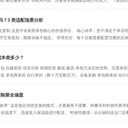
房”或“餐饮服务管理”等相关内容。注册资本能侧面反映公司实力。 《食
出大量原本被琐事占据的时间。这部分时间可以投入到真正决定企业命运的
本，承包商负责确保生产过程的标准化和安全。 适合对象： 拥有独家秘
中央厨房”或“集体用餐配送单位”。普通餐饮许可证无效。 2. 专项认证
的后厨团队搭建、供应链整合、菜品标准化等工作已被承包方解决。新店
，但自建中央厨房成本过高的成长型餐饮企业。 希望防止核心配方完全外
认证。这表明承包商已建立国际认可的、系统化的食品安全管理流程，而不仅仅是
机。 3. 专注品牌与增长 节省下来的时间，允许老板更专注于： 品牌打
，您不需要将所有产品外包，而是将其中工艺复杂、耗时耗力或需要特殊设备的
？3 类适配场景分析
必须具备合格的环评和消防验收文件。 3. 人员资质 从业人员健康证：
改进服务。 新模式探索与战略规划：思考企业的长远发展。
，但将某些特定产品外包。例如： 高汤、酱料：如火锅底料、招牌红烧汁
一名持证的专业食品安全管理员。 二、场地要求：不是所有厂房都叫中央
复制 这是中央厨房承包核心的价值所在。 核心诉求：您不满足于单店经营
长时间炖煮的牛肉等。 门店收到这些“标准化组件”后，再进行后续的烹
积 选址：必须远离垃圾场、污水池、化工厂等污染源。交通需便利，利于配
师手艺有差别，顾客体验不稳定。 管理失控：每个店都需要配置完整的后
适合对象： 绝大多数传统中餐酒楼、特色餐厅。 希望逐步尝试中央厨房
客户的现代化中央厨房，实际面积通常在1000平方米以上。面积直接决定了
和工艺标准化，无论哪家分店，味道都高度一致，保障品牌信誉。 扩张加
化和效率化的企业。 总结：如何选择？ 模式 您的控制权 灵活性 管理复杂
一流向”的流水线布局，杜绝交叉污染。以下功能区必须物理隔离： 原料
0%以上，极大降低了扩张的技术和管理门槛。 典型代表：计划连锁化的
后厨控制权？ 委托加工式 高（核心环节） 中 中 是否有必须自己掌控的
却间：熟食快速冷却的专用密闭车间。 分装间：将冷却后的食品进行无菌
成本差多少？
”，需要提升产能与稳定性 您的餐厅有一两道镇店之宝，点单率极高，但
菜单中的特定“痛点”，而非整体重构后厨？
必须在此换装、洗手消毒。 三、设备要求：工业化生产的基石 设备水平
希望将核心产品规模化、稳定化生产，解放门店后厨，专注于接待和服务。
包 自建厨房 优劣分析 前期投资 极低 极高 承包方决定性优势。无需承担
：如炒锅机、汤锅、蒸箱、炸炉等，实现工业化定量生产，替代传统厨师“凭
在中央厨房批量生产，门店按需订购。这保证了爆款菜品的供应稳定和品
改造 承包商承担 自行承担（数十万至数百万） 设备采购 承包商承担 自行
一。 预处理设备：大型洗碗机、洗菜机、化冻池等。 2. 冷链与包装设备
的简单加热或组合，从而能精简后厨人员，或腾出人力开发新菜。 典型
模式更灵活，利于现金流管理。 食材成本 包含在套餐单价中 自行采购，
冷机（用于熟食快速降温，防止细菌滋生）、金属探测仪、X光机等。 包
对高成本压力，需要“极致降本” 成都的房租、人力、食材成本持续上涨
在服务费中 自行承担（厨师、切配、管理等） 承包将不稳定的固定人力支
与监控设备 CIP清洗系统：对大型储罐和管道进行就地自动清洗。 环境监
本，提升抗风险能力。 中央厨房如何降本： 食材成本：承包方集中采购
 预制菜全涵盖
。 设备维护/折旧 承包商承担 自行承担（隐性成本高） 这是自建厨房易
。
只需配置操作员，人力成本可降低20%-30%。 房租成本：门店后厨
理 承包商负责 自行负责（耗时耗力） 食品安全风险 主要转移给承包方
效率” 这是接近传统堂食的模式，主要服务于团餐、快餐等对时效性要求
强，能大幅减少食材浪费。 典型代表：位于核心商圈、房租人力压力巨大
套餐数量，灵活 产能固定，调整困难 生意波动时，承包模式抗风险能力更强。
上 的温度下，迅速装入保温箱进行配送。 时效性极强：从出锅到送达门店餐
成本深度解读 第一阶段：启动期（0-1年） 中央厨房承包： 成本形态：
后无需任何烹饪，直接分装即可售卖。 适配菜品： 大众家常菜：如红烧
大。只需准备少量的流动资金，无需将大量资本沉淀在固定资产上，创业风险
食堂、学校食堂、大型活动供餐、快餐连锁店。 优劣势： 优势：口感接