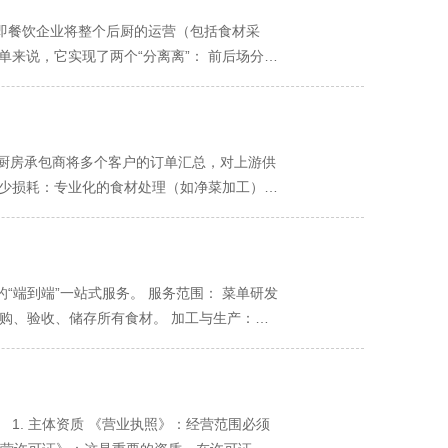
。即餐饮企业将整个后厨的运营（包括食材采
来说，它实现了两个“分离离”： 前后场分
菜品研发和市场营销，将繁琐复杂的后厨生产、
的现代餐饮供应链思维。 二、核心服务范
餐饮企业）创造的价值 1. 菜单研发与标准
量、形态的绝对统一。 稳定品质：无论开多少家
中央厨房承包商将多个客户的订单汇总，对上游供
 - 拥有专业的冷冻、冷藏、常温仓库，进行科
减少损耗：专业化的食材处理（如净菜加工）和
标准的洁净车间内，按SOP进行清洗、切配、腌
%，而中央厨房可控制在5%以内。 2. 人力
饪的菜品，只需简单复热）。 提升效率：门店
的厨师，只需配备进行简单复热、组装的操作员
建或合作的冷链物流团队，按时、按点、按量配
工等）而支付高昂的管理成本。 3. 固定资
后厨人员与安全管理 - 提供后厨工作人员，并
圈，这相当于将昂贵的营业面积用于增加餐位，
“端到端”一站式服务。 服务范围： 菜单研发
避风险：将复杂的食品安全责任转移给专业方，大
、燃气费用更优。 4. 隐性风险成本 食品
购、验收、储存所有食材。 加工与生产：在
。通过集约化采购和生产，能有效降低食材成
导致的天价赔偿和品牌声誉崩塌。 二、人力节
承包商负全责。 核心特征：您门店收到的是即
锁化的“加速器”。 保障食品安全：专业的中
背景调查、入职培训全部由承包方负责，老板从
餐品牌。 希望以轻资产模式创业的餐饮新品
可以将更多精力投入到品牌建设、顾客服务和市
管理工作全部转移。老板和店长只需管理前厅服
模式） 您掌握核心配方和食材采购权，将中央
供应单位：需要为学校、医院、企业、园区食堂
，菜品品质就可能波动。中央厨房模式下，菜品
）。 承包商提供场地、设备、人员和标准生产
1. 主体资质 《营业执照》：经营范围必须
一两款核心产品，适合通过中央厨房实现规模
战略 1. 从日常运营中抽身 老板每天不再需
全成品。 承包商收取加工费。 核心特征：您