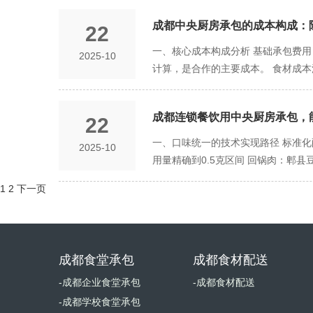
新菜品必须完成标准化配方制定 建立
员 大幅简化管理架构 节省50% 
户沟通流程 30分钟内向受影响客户
现，及时优化调整 每月总结更新效
训 用工风险降低：劳动纠纷、工伤等
成都中央厨房承包的成本构成：
22
般质量问题：个别菜品口味偏差、轻微
案： 初期：保留核心技术人员，逐步
即响应（30分钟内） 停止问题菜品
一、核心成本构成分析 基础承包费
2025-10
托管模式，也建议保留： 质量监督岗
品） 严重问题启动医疗赔付流程 根源
计算，是合作的主要成本。 食材成
意事项 合同明确责任界限 在签订合
关键设备备用： 蒸箱/炒锅：备用设
特殊食材加价：进口食材、有机食材等
馈渠道 制定应急处理预案
动人员储备库 与劳务公司签订应急用工
发费：定制新菜品的配方开发和测试费
影响菜品]暂停供应。 我们将为您提供[
成都连锁餐饮用中央厨房承包，能
22
准时段配送：夜间、凌晨等特殊时段
款 严重问题：当次消费50%折扣 
成本项目 设备与设施成本 厨房改造
一、口味统一的技术实现路径 标准
2025-10
度应急演练 持续改进机制 每月召开
统、库存管理系统的使用费 质量管控
用量精确到0.5克区间 回锅肉：郫
量体系审计的相关费用 四、潜在风险
度：精确控制在±5℃范围内 加热时
1
2
下一页
誉损失 合同违约赔偿：单方面终止合
一：指定使用特定品牌的调味品 食材
偿费用 设备处置成本：原有厨房设备
关键工艺点设置传感器监控 批次记录
验收的人力成本 培训成本：员工适应
区域的口味偏好存在差异： 解决方
的风险 创新能力制约：菜单更新受限
天然食材存在自然差异： 应对措施：
成都食堂承包
成都食材配送
的收费标准 运营管理优化 建立规范
一措施： 底料全流程标准化生产 建
案 购买食品安全责任保险 定期进行
-成都企业食堂承包
核心调料集中生产 建立口味偏差快速
-成都食材配送
渠道 每月分析顾客口味偏好变化 定
-成都学校食堂承包