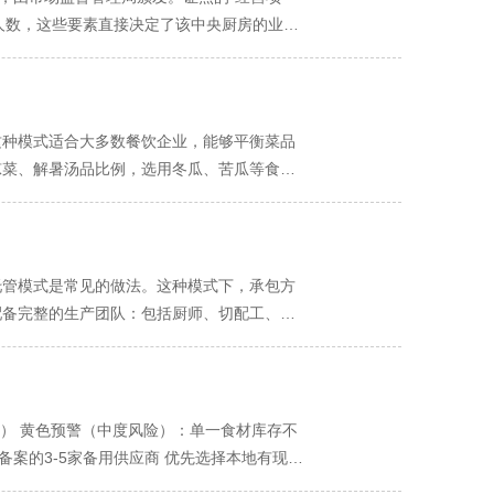
施。 避坑指南： 对于合同中所有模糊的“另
重要考量因素 匹配业务需求 根据门店分布选
 专业化分工协作 中央厨房承包引入了专业化
餐人数，这些要素直接决定了该中央厨房的业务
障评估 核实远端配送的品质保障措施 考察异
。这种分工使得每个环节都能做到专业化、精
央厨房"等相关内容。注册资本在一定程度上反
都城市发展，配送网络将持续优化 新兴区域将
量的提升。 三、菜品质量稳定优势 口味标
（国际标准） 这是衡量中央厨房食品安全管理水
城市建立协同配送网络 形成更加完善的区域供
的制作流程，无论何时何地制作，都能保持一致
P认证，表明该中央厨房已具备识别、评估和
学配比 专业的中央厨房配备有营养师团队，
涵盖了从食品链"从农田到餐桌"的全过程管理。
这种模式适合大多数餐饮企业，能够平衡菜品
食调查和菜单优化，确保学生获得均衡营养。
的体现 绿色厨房认证（品质标杆） 成都市推
加凉菜、解暑汤品比例，选用冬瓜、苦瓜等食材
质、营养搭配和环保实践方面表现突出。 诚信
、根茎类蔬菜 快速响应周期（月度微调） 针对
获得此认证的承包商，通常在行业内有良好的信
成本过高的菜品 快速响应突发性的食材供应
须配备专职食品安全管理员。该人员需持有市场
步更新菜单 配合节日、活动推出限定菜品 完
有效的健康证明，并按规定定期体检。健康证
彭州蔬菜、浦江丑柑）的上市周期直接影响菜单
托管模式是常见的做法。这种模式下，承包方
厨房在生产过程中会产生油烟、废水、垃圾等环
需要启动菜单调整 生产运营因素 标准化程
配备完整的生产团队：包括厨师、切配工、品
系认证 该认证关注员工的工作环境安全与健康保
需要相应的员工操作培训周期 三、菜单更新的
，可协商部分岗位支持 二、需要餐饮方派人的
意发证机构和有效期 核对证书编号可在发证机
与定价策略（1-2天） 测试优化阶段（5-7
配制：涉及独特配方的酱料、汤底制作 特殊工
持续监督机制： 定期要求承包商提供新的认证
天） 员工培训与操作规范制定（2天） 菜单资
分餐饮企业选择采用混合模式： 主要菜品由中
色菜 采用当季新鲜的本地食材 保持菜单的新鲜
分析 成本对比分析 通过对比两种模式的人力
量） 黄色预警（中度风险）：单一食材库存不
菜品 定期举办美食主题周活动 客户参与机制
需配置或少量配置 节省60-80% 切配人员
备案的3-5家备用供应商 优先选择本地有现货
 五、质量控制与持续优化 标准化管理 所有
方主要负责 节省70% 管理层 需要厨房管理人
售，推荐替代菜品 前台及时更新菜单标识 客