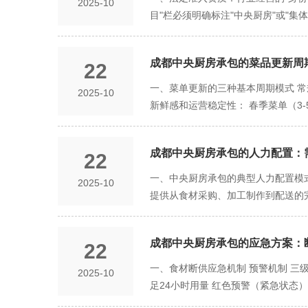
2025-10
终止合作，以及终止流程。 违约责任
区县建立分仓，扩大覆盖范围 合作伙
了生产效率。数据显示，采用中央厨房
目"栏必须明确标注"中央厨房"或"
行约定”或“具体情况具体分析”的条
择相应配送能力的供应商 考虑未来业
的分工体系。菜品研发、采购、生产
范围和法律边界。 营业执照（主体资格
常情况下的应急处理能力 评估配送过
细化，从而显著提升了整体运营效率
映了企业的实力和抗风险能力，建议重
逐步纳入标准配送范围 配送时效将进
准化保障 中央厨房通过标准化配方
成都中央厨房承包的菜品更新周
22
平的黄金标准。该认证要求企业建立
应链体系
的品质。这对于拥有多个校区的高校
控制食品安全风险的系统化能力。 I
一、菜单更新的三种基本周期模式 
2025-10
能够根据学生群体的营养需求，科学
选择通过ISO22000认证的承包
新鲜感和运营稳定性： 春季菜单（3
这种科学化的营养管理是传统食堂难
出的地方标准认证，重点关注食材溯
秋季菜单（9-11月）：引入莲藕、
管理体系认证（信誉保障） 该认证
对市场变化敏感的品牌，中央厨房可提
誉记录。 四、人员资质：专业团队的
成都中央厨房承包的人力配置：
22
问题 定制化周期（按需更新） 部分
监督管理部门颁发的合格证书，并定
全根据客户需求灵活安排 二、影响
一、中央厨房承包的典型人力配置模
2025-10
的管理状况直接反映了企业的日常管
更新 采购稳定性：核心食材的供应稳
提供从食材采购、加工制作到配送的
境影响因素。通过ISO14001环
度：菜品标准化程度越高，更新速度
控员等 餐饮方仅需保留前厅服务人
障，间接反映了企业的人文关怀和管理
标准化流程 前期研发阶段（7-10天）
特殊情况 技术保密性要求高的场景 
构官网查询验证 重点关注认证范围是
天） 小批量试制与品鉴（2-3天） 
成都中央厨房承包的应急方案：断
22
艺环节：需要专有设备或独特加工方法
证书 关注其是否通过年度监督审核 
料更新与宣传（1-2天） 全面上线与
央厨房供应 特色菜品或需要现场制作
一、食材断供应急机制 预警机制 三
2025-10
感和吸引力 主题菜单活动 配合传统
成本，可以清晰看到差异： 岗位类型 
足24小时用量 红色预警（紧急状态
建立菜品投票平台，让消费者参与新品
需要专职人员 承包方负责 节省100%
的供应商 2小时内完成替代食材采购