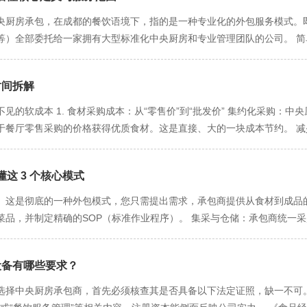
 中央厨房承包，在成都的餐饮语境下，指的是一种专业化的外包服务模式
）全部委托给一家拥有大型标准化中央厨房和专业管理团队的公司。 简单
客、提供服务和打造品牌体验。 核心业务与非核心业务分离：您专注于
士。 这不同于传统的厨师团队承包，其核心在于标准化、工业化、集约化
时间拆解
中央厨房承包商，通常会提供以下全套服务： 服务模块 具体内容 为甲方（
菜品。 - 将菜品制作分解为精确的SOP（标准作业程序），确保口味、分
见的软成本 1. 食材采购成本：从“零售价”到“批发价” 集约化采购：
化采购与仓储 - 利用其大规模采购优势，统一采购高品质、低价格的食材。
于餐厅零售采购的价格获得优质食材。这是直接、大的一块成本节约。 
下降，减少食材浪费和仓储投入。 3. 标准化加工生产 - 在符合GMP
变质、不当处理造成的浪费。普通餐厅后厨的食材损耗率可能高达10%-15
产出可以是半成品（如切配好的净菜、腌制好的肉）或全成品（如已完成烹
作” 降低后厨团队规模和技能要求：门店后厨不再需要高薪聘请技术全面
出餐速度极快，减少对专业厨师的依赖。 4. 全程冷链配送 - 拥有自
这 3 个核心模式
人员：您不再需要为招聘、管理庞大的后厨团队（采购、切配、厨师、洗碗
材安全。 保障供应：配送及时准确，门店无需担心采购和运输问题。 5. 
无需庞大的操作间，只需简单的加热和存储空间。在成都“寸土寸金”的商
） 这是彻底的一种外包模式，您只需提出需求，承包商提供从食材到成品的
品安全追溯体系（HACCP/ISO22000），对所有环节进行监控。 规
门店的炒锅、蒸箱、冰箱等大功率设备被集中到高效的中央厨房，整体水、电
品，并制定精确的SOP（标准作业程序）。 集采与仓储：承包商统一采
种模式的优势（为什么在成都越来越流行？） 降低成本：这是直接的优势
食品安全管理体系，能将食物中毒等重大事故的风险降至低，避免了可能
、调味、预煮等工序。 配送：按需配送到各个门店。 品质与安全管控：
 易于扩张复制：菜品高度标准化，使得开设分店变得简单快捷，是品牌连
聘困境 餐饮业“招人难、留人难”是常态。承包后，复杂的后厨人员招聘、
复热、组装或点缀即可出餐。 适合对象： 追求快速扩张的连锁快餐、简
普通餐厅后厨，能大程度杜绝食品安全隐患。 聚焦核心业务：餐饮老板
 简化人员管理 后厨员工的排班、考勤、绩效、社保、纠纷处理等繁琐人事
 设备有哪些要求？
营，希望彻底摆脱后厨管理的老板。 模式二：委托加工式（“来料加工”
连锁餐饮品牌：计划或正在快速扩张的火锅、中餐、快餐连锁企业。 团餐
 3. 解决技术依赖 传统餐厅极度依赖核心厨师，一旦被“挖角”或离职
范围： 您自行或指定供应商采购主要食材和核心调味料（如您的秘制酱料
 选择中央厨房承包商，首先必须核查其是否具备以下法定证照，缺一不可。 
希望以轻资产模式起步，降低初期投资和运营风险。 单品爆款餐饮：主打
摆脱了对个别“大厨”的技术依赖，经营更稳定。 三、时间节省：聚焦高价值
，进行加工生产。 产出可以是半成品（如切配好的净菜、腌制好的肉）或