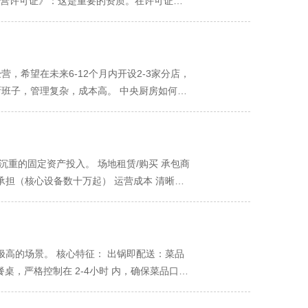
品经营许可证》：这是重要的资质。在许可证
战略性事务上。 2. 加速扩张复制 时间是
方或招牌产品，对核心风味和食材来源有极高
（强烈建议核查） 食品安全管理体系认证：如
只需完成装修和前厅培训，即可快速开业，实
泄的保守型策略。 模式三：单品/模块式承包
应付基础检查。 环保及消防验收证明：中央厨房
造与营销：思考如何让品牌更具吸引力。 顾客体
“单品”或“模块”交给中央厨房完成。 服务
所有一线操作人员必须持有有效的健康证。 食
。 面点：如包子、饺子、面条。 预处理复杂
厨房 中央厨房的场地有严格的规范，远非普
，希望在未来6-12个月内开设2-3家分店，
饪和组合。 核心特征：“核心组件外包，终组
送。 面积：成都市要求中央厨房的总面积不应
厨班子，管理复杂，成本高。 中央厨房如何解
模式，不想一步到位的餐饮老板。 菜单中有几
其产能和业务规模。 2. 功能区布局（核心
速：新店只需解决场地和前台服务人员，后厨
度 决策关键 全链式承包 低 低 低 是否愿
处理区：对食材进行初步验收、清洗。 热加工
特色面馆、快餐品牌、单品爆款店（如酸菜鱼、
核心配方或供应链，同时希望提升生产效率？ 单
分装的洁净车间。 餐具清洗消毒间：独立设
制作工艺复杂，在传统后厨制作会占用大量人力
直接决定了产品的标准化程度、安全性和效率。
 中央厨房如何解决： 产能与稳定性：将复杂
沉重的固定资产投入。 场地租赁/购买 承包商
感觉”操作。 切配设备：如切菜机、切肉机、
质如一。 解放后厨：门店后厨不再需要大师傅
承担（核心设备数十万起） 运营成本 清晰、
 冷链系统：包括大型冷库（冷冻库-18℃以
代表：以一道菜打出天下的餐厅、特色小吃店、
有议价空间 自建采购价可能更低，但承包方集
装设备：真空包装机、给袋式包装机等，延长
，中小餐饮的利润空间被不断挤压。 核心诉
出转化为可变成本。 水电能耗 通常包含 自行
控：车间内应安装温湿度监控仪，关键区域（如
，能拿到远低于单店零售的批发价。 人力成
被忽略的“隐藏开销”。 管理成本 极低 极高
面积可大幅缩小，更多面积用于营业，提升坪
 自行承担全部风险 承包模式提供了风险屏障。
极高的场景。 核心特征： 出锅即配送：菜品
的简餐店、工作餐外卖店。
 菜单更新 需与承包方协商 自主性强，随时
桌，严格控制在 2-4小时 内，确保菜品口感
主要表现为食材采购成本。您支付的是“菜
肉、土豆烧牛腩、麻婆豆腐等不易变色的菜品。
和压力骤降。 自建厨房： 成本形态：需要一
近现炒，门店操作极其简单。 劣势：保质期极