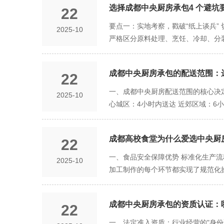
次性投入巨额固定资产投资（场地、
选择成都中央厨房承包4 个避坑
22
短，配送半径受限（通常限于成都主城
论：对于初创品牌或资金不充裕的中小
择的模式，在安全、品质和运营灵活性
要点一：实地考察，戳破“纸上谈兵”
2025-10
单量增加，总成本几乎成比例线性增
度从高温迅速降至 0-4℃ 的冷藏状
严格区分原料处理、烹饪、冷却、分
自建厨房： 成本：固定成本已被摊
加热、复烧或蒸煮后方可出售。 适
力：冷库、冷藏车温度是否达标？是
于资金和厨房建设周期。 结论：在快
料、特色酱汁、熬制高汤。 优劣势：
理） 人员着装：员工是否穿着规范的
承包： 成本：当规模达到一定程度
劣势：门店需要具备复热条件和基本操
成都中央厨房承包的配送范围：
22
果对方以“商业机密”为由拒绝实地考
空间被锁定。 自建厨房： 成本：
品，将复杂、耗时的前期准备工作在中
准。 品鉴不是简单吃一顿饭，而要有
一、成都中央厨房配送范围的核心决
2025-10
整，品牌壁垒更深。
准切配好，调味料已按份量预制。 门
同款菜品进行盲测对比（不告知哪份
心城区：4小时内送达 近郊区域：6
赖，提高出餐速度。适合社会餐饮的招
度。这是检验其产品在真实场景下表
车、GPS定位和温度监控系统 普通
价值：为门店节省了洗碗、摘菜、切
南： 如果菜品口味与您的期望差距大
江区、青羊区、金牛区、武侯区、成华
的底线。 必须审核以下核心文件： 关
成都高校食堂为什么爱选中央厨房
22
要企事业单位 近郊延伸配送圈（平衡
操作人员持证上岗。 专业认证（加分
配，定时定点配送 典型客户：大型
一、食品安全保障优势 标准化生产流
2025-10
应付基础检查。 保险凭证： 食品安
县、大邑县等 配送时效：8小时以内
加工制作的每个环节都实现了规范化
质不全、含糊其辞或拒绝出示原件的承
配送服务范围 定制化专线配送 天府
这种标准化流程有效避免了传统食堂
务必逐条厘清以下关键条款： 责任
障：可为大型活动提供临时配送服务
数通过HACCP或ISO22000
定送达时间窗口（如±30分钟），以
四、配送范围拓展趋势 技术驱动范
成都中央厨房承包的资质认证：哪
22
校自营食堂，中央厨房的专职质检团
免对方单方面随意涨价。 额外费用
新能源冷链车：降低长途配送成本，
集中采购、集中生产实现了规模经济
一、法定准入资质：行业经营的"身份