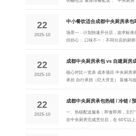
明确包含“集体用餐配送”、“中央厨
化生产。
要忙于盯采购、查后厨、管厨师，节省
掌控着产品的核心配方和主要食材成
的“经营项目”一栏，必须清晰标注有“
企业宝贵的资源。开设新店时，耗时
要求的品牌。 已经有一定供应链基础
ISO 22000 或 HACCP 
现“拎包入住”式的扩张，抢占市场先
（“组件化”模式） 这是灵活的模式
中小餐饮适合成都中央厨房承包吗
22
涉及油烟排放、污水处理、用火用电，
验优化：深入市场，了解顾客需求，
范围： 您保留门店后厨的大部分功能
品安全管理员：承包商必须配备至少
场景一：计划快速开分店，追求标准化
2025-10
的食材：如需要精细刀工的扣肉、需要
通仓库或厨房可比。 1. 选址与面
但担心： 口味不一：不同分店的厨
装在店”，兼顾了标准化与灵活性。 
小于300平方米。但一个能服务多家
决： 味道锁定：将核心菜品的配方
款爆品或工艺复杂的菜品，希望将其稳定
硬性要求） 必须实现“生进熟出、单
只需简单加热组装，开店速度提升5
意为“省心”和“极速扩张”让渡大部分
区：烹饪、炒制、蒸煮的区域。 冷
成都中央厨房承包 vs 自建厨房
22
椒麻鸡）。 场景二：主打“单品爆款
品/模块式 高 高 高 是否需要解决
置。 更衣室：进入生产区前，员工
时间，且品质易波动。 核心诉求：
核心对比一览表 成本项目 中央厨房承
2025-10
1. 生产加工设备 大型自动化设备
菜品（如红烧肉、招牌酱料、高汤）
承担 自行承担（巨大开支） 装修与
绞肉机，保证食材形状、厚薄的绝对统
花几小时熬汤炖肉，只需进行后一步
固定、可变 复杂、隐性、固定 承包
下、冷藏库0-4℃）、全套的真空预
需要稳定汤底的米粉店。 场景三：应
约化采购优势明显。 人力成本 包含
保质期，保证卫生。 3. 清洗消毒
求：迫切需要降低后厨的综合运营成
成都中央厨房承包热链 / 冷链 /
22
承担 中央厨房集约化生产能效通常更高
分装间）应达到10万级空气净化标准
本：后厨不再需要高薪的技术型厨师，
承包模式极大解放老板精力。 人员管
一、热链配送服务：即食即用，主打“
2025-10
效。 损耗成本：标准化生产计划性
灵活性 高 低 业务缩放 按需增减
在中央厨房完成烹饪后，在 60℃以
可调 自建厨房的核心优势。 三阶段
和温度。 门店“零加工”：门店收到
钱”+“服务费”。 现金流：优势巨
主食：米饭、粥品。 适用场景：企业