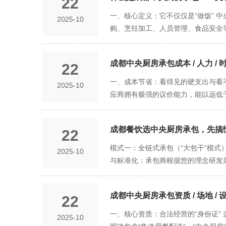
22
一、核心定义：它不仅仅是“做饭”
2025-10
购、烹饪加工、人员管理、食品安全等
离：您的门店（前场）专注于接待顾
供应链管理等非核心业务交给专业人
成都中央厨房承包成本 / 人力 / 
22
围：一套完整的解决方案 一家专业的
化 - 根据您的品牌定位，共同研发
一、成本节省：看得见的硬支出与看不
2025-10
分店，菜品味道一模一样。 2. 集约
应商拥有极强的议价能力，能以远低
学库存管理。 降低成本：采购成本显著
科学的库存管理，能极大减少因腐败、
制、预煮、调味、冷却、包装。 - 
成本：从“高薪养大厨”到“标准化操
后厨面积缩小，只需简单加热或组装，
成都餐饮选中央厨房承包，先搞懂
22
即可，人均薪资大幅下降。 减少管理
送到各个门店。 - 全程温控，确保食
产与运营成本 后厨面积缩小：门店
模式一：全链式承包（“大包干”模式
2025-10
负责其培训和管理。 - 建立完善的食
提升坪效。 能源费用下降：分散在各
与标准化：承包商根据您的理念研发菜
大降低食品安全事故风险。 三、这
安全风险：专业中央厨房具备完善的
中央厨房完成所有清洗、切配、腌制
本、人力成本、房租成本和能耗成本。
省：从繁琐人事中解放 1. 摆脱招
烹或即热产品，后厨只需进行简单的
央厨房在环境、流程、检测上都远超
此告别“天天招厨师”的噩梦。 2.
成都中央厨房承包资质 / 场地 /
22
牌。 核心能力在于品牌营销和门店运
场开拓上。 四、适合哪些企业？ 
务团队，管理幅度和难度指数级下降。
厨房作为您的“生产代工厂”。 服务
一、核心资质：合法经营的“身份证”
2025-10
供餐的服务商。 新兴餐饮创业者：
标准由SOP（标准作业程序）锁定，
流程，根据您提供的配方和工艺要求