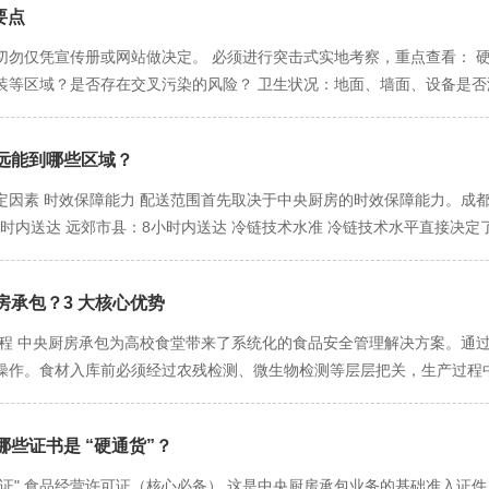
装修、设备）。 现金流：压力巨大。在产生任何收入之前，就需要投入数
要点
区及近郊），对配送时效管理要求极高。 二、冷链配送服务：安全稳定，
餐饮，承包模式在启动期具有压倒性优势。 第二阶段：扩张期（1-3年）
之间找到了佳平衡。 核心特征： 急速降温：菜品烹饪完成后，在 2小
 切勿仅凭宣传册或网站做决定。 必须进行突击式实地考察，重点查看： 
长。单份成本的下降取决于与承包商的议价能力。 效率：开设新店极其迅
态，极大抑制细菌滋生。 冷藏配送：在 0-4℃ 的全程冷链环境下配送到
装等区域？是否存在交叉污染的风险？ 卫生状况：地面、墙面、设备是否
薄，边际成本降低。但如果要开分店，可能需要重复投资建设新厨房，再次
配菜品： 绝大多数中餐菜肴：特别是肉类菜肴、汤羹、浇头等，如回锅肉
否有完整的温度监控记录？ 设备水平：是先进的自动化设备，还是陈旧的
速复制和扩张阶段，承包模式的优势依然明显，它让扩张变得更快、更轻。
 优势：保质期更长（通常3-7天），配送半径广，可覆盖大成都范围，
工作服、戴工作帽和口罩？ 操作流程：观察员工是否按标准流程操作，如
后，总服务费可能超过自建厨房的运营成本。规模不经济风险出现。 控制
作能力，对复火技术有一定要求。 三、预制菜（即烹/即配）服务：灵活
远能到哪些区域？
察，或您看到的现场卫生堪忧、流程混乱，应一票否决。 要点二：深度品鉴
前期投资已回收，供应链优化到位，此时单品的毛利率可能达到高。 控制
央厨房完成，大化解放门店后厨。 1. 即烹菜（半成品菜） 内容：提供 
一套科学的评估方法： 盲测对比：要求承包商提供其生产的 “招牌菜”和您
定因素 时效保障能力 配送范围首先取决于中央厨房的时效保障能力。成
店操作：厨师按指引，将料包按顺序下锅翻炒 2-3分钟 即可成菜。 价
是谁做的）。 复热测试：模拟门店操作流程，将冷链配送的菜品按指导
小时内送达 远郊市县：8小时内送达 冷链技术水准 冷链技术水平直接决
牌菜。 2. 即配菜（净菜） 内容：提供已清洗、切配好的新鲜食材。 
现的关键。 稳定性测试：在不同时间点（如隔一周）再次取样同一菜品，
冷链车辆：仅具备基本冷藏功能，配送半径受限 二、各层级配送范围详解 
配等大量基础工作时间和人工成本，并减少了厨余垃圾。适合追求菜品锅
，或两次品尝品质波动明显，说明其标准化能力不足。 要点三：审核资质
区、高新区 配送时效：4小时内直达 服务特点：可实现一日两配甚至三
键证照： 《食品经营许可证》：经营范围必须明确包含 “集体用餐配送” 
承包？3 大核心优势
时效与范围） 覆盖区域：双流区、龙泉驿区、温江区、新都区、郫都区 
项，但至关重要）： HACCP或ISO22000体系认证：这表明承包商已
工厂食堂、郊区商业综合体餐饮 远郊市县配送圈（选择性覆盖） 覆盖区
程 中央厨房承包为高校食堂带来了系统化的食品安全管理解决方案。通过
全责任险：一旦因承包方问题发生食品安全事故，保险公司可承担赔付，这
，部分区域需隔日配送 服务特点：需要提前预订，集单配送 典型客户：
操作。食材入库前必须经过农残检测、微生物检测等层层把关，生产过程
包商，都存在巨大风险。 要点四：厘清合同，避免“责任黑洞” 合同是
新区专线：针对重点企业客户提供专属配送服务 产业园区专线：高新区、
因人为操作差异导致的食品安全风险。 专业质量监控体系 专业的中央厨
界定： 食品安全责任：明确因承包方食材、生产、配送环节问题导致事故
 应急配送范围 临时扩区：在客户有紧急需求时，可启动应急配送机制 
认证。这些体系要求对生产过程中的关键控制点进行实时监控，比如对冷链温
及超时的违约金。 价格与结算机制： 价格调整：明确约定原材料价格波
围扩展 智能路径规划：通过算法优化提升配送效率，扩大服务半径 物联
些证书是 “硬通货”？
队和先进的检测设备，能够更有效地防范食品安全事故的发生。 二、运营
：明确包装费、配送费、节假日服务费等是否包含在报价内。 退出与违约
拓展经济配送半径 网络化布局趋势 卫星厨房模式：在远郊区域设立卫星
效益。在食材采购方面，大宗采购使高校食堂能够获得更优惠的价格；在
证" 食品经营许可证（核心必备） 这是中央厨房承包业务的基础准入证