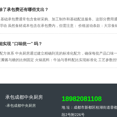
详细的工艺流程和质量标准 确保不同批次产品品质一致 反馈机制 每日
管理效率提升 管理幅度缩小：餐饮方只需管理前厅团队，管理复杂度大幅降
发送通知 说明情况并提供解决方案（替换菜品或退款） 设置专人处理客户咨
果，完善更新机制
风险主要由承包方承担 四、优化人力配置的建议方案 渐进式过渡方案 
除了承包费还有哪些支出？
外观问题 严重质量问题：大面积菜品不合格、食材变质 重大安全事故：
过渡 中期：评估承包方能力后，逐步减少自有人员 稳定期：实现完全托
销售 封存同批次食材和成品 启动追溯系统查找问题源头 客户补偿方案 无
用 基础承包费通常包含食材采购、加工制作和基础配送服务。这部分费用
：负责对承包方进行监督考核 菜单研发岗：保持菜品创新和特色 供应链
整改 24小时内完成问题分析报告 48小时内实施整改措施 一周内完成全
本浮动 虽然食材成本包含在承包费内，但需注意： 价格波动条款：大宗
同时需明确： 各方负责的岗位清单 人员管理责任划分 质量问题的责任认定
备30分钟内启用 冷藏设备：启用应急冷库或临时租赁 电力系统：自备发电
通常需要额外付费 小订单量：未达到小订单量可能产生附加费用 二、容
协议 管理人员一线顶岗机制 四、沟通与补偿标准 客户沟通模板 【紧急通
用 特殊包装费：环保包装、品牌定制包装等额外成本 小批量生产费：特
替代方案]。 对此造成的不便，我们深表歉意。 [解决方案详情] [联系方式
实现 “口味统一” 吗？
配送加价 偏远地区配送：超出标准配送范围的附加费用 加急配送服务：
重大事故：全额退款并承担相应责任 五、预防与改进体系 日常预防措施 每
费：为适应标准化供餐进行的厨房改造 专用设备租赁：保温设备、专用加
化配方体系 中央厨房通过建立精确到克的标准化配方，确保每批产品口味
应急管理会议 季度更新应急预案 年度全面评估修订
成本 第三方检测费：定期送检的食品安全检测费用 质量保证金：合作初
县豆瓣酱与糖的比例固定 火锅底料：牛油与香料配比实现标准化 工艺参数控
成本 违约与赔偿成本 供应中断损失：因承包方原因导致停业的损失赔偿
间：使用定时器控制各环节时长 调味顺序：严格按照标准流程操作 二、质
同的违约赔偿金 过渡期成本 系统切换成本：从自营到外包的过渡期额外
规格统一：肉类切割尺寸、蔬菜成熟度标准化 供应商审核：建立严格的供
的处理费用 五、隐性成本与机会成本 管理成本 协调沟通成本：日常运
：每批产品记录生产工艺参数 定期校准：设备仪器定期校验维护 三、口
新模式的培训投入 品牌风险成本 品质一致性风险：菜品质量波动对品牌
案：制定基础标准配方，允许门店在限定范围内微调 实施方式：设置可调
于供应商能力 六、成本控制建议 合同条款优化 明确价格调整机制和触发
建立季节性配方调整机制 技术手段：使用标准化调味基料平衡天然差异 
承包成都中央厨房
18982081108
的验收流程减少争议 制定合理的订单计划避免加急费用 定期评估服务质量
立区域配送中心保证新鲜度 设置神秘顾客检测机制 成效：跨区域门店口味一
成本审计和分析
修正机制 开发智能调味设备 成果：顾客满意度提升30% 五、持续优化机
-承包成都中央厨房
地 址：成都市新都区桂湖街道蓉
期进行竞品口味调研 技术升级路径 引入人工智能口味分析系统 开发智能
段2号附226号