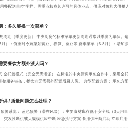
：对可能发生的违约情况（如供应中断、质量严重下滑）设定清晰的惩罚措
伴网络：与当地优质供应商建立合作，实现服务延伸 五、选择配送服务的
模式后，高校食堂的人工成本可降低30%，食材成本可下降15%以上。
集体用餐配送单位"字样。需重点核查其许可的具体业态、供应对象和大供
款，必须要求在签约前明确并写入合同附件。
务拓展需求，预留配送扩展空间 评估供应商的配送网络扩展计划 品质保
、配送等各环节由专业团队负责，打破了传统食堂"厨师包办一切"的局限
） 营业执照的"经营范围"必须包含"餐饮服务"、"集体用餐配送"或"中
程中的温度监控体系 六、未来配送范围展望 同城配送网络完善 随着成
。高校后勤部门得以从繁琐的日常管理中解脱出来，更专注于监督和服务质
点关注。 二、食品安全认证：专业能力的"试金石" HACCP体系认证
一步提升 区域一体化服务 成都都市圈范围内的配送服务一体化 与周边
和工艺，确保了菜品口味的稳定性。每道菜品都有精确的配料比例和规范
期：多久能换一次菜单？
从原料采购到成品配送的全过程危害分析与关键控制点体系。通过HACC
尤为重要，可以保证不同校区的学生享受到相同品质的餐饮服务。 营养科
SO22000认证（国际通用） 作为国际通用的食品安全管理体系认证，它
常规周期（季度更新） 中央厨房的标准菜单更新周期通常以季度为单位。
设计菜单和配餐方案。通过精准计算每道菜品的营养成分，并定期进行膳
商，意味着其质量管理体系已与国际接轨。 三、行业专项认证：差异化竞争力
-5月）：侧重时令蔬菜如豌豆、春笋、蚕豆等 夏季菜单（6-8月）：增
以企及的。
源、节能环保、营养健康等维度。获得此认证的中央厨房，通常在食材品
南瓜、芋头等秋季食材 冬季菜单（12-2月）：侧重暖身菜品，增加牛羊肉
由第三方机构对企业的经营行为、合同履行、社会责任等进行全面评估。
供月度菜单微调服务： 每月更新2-3道菜品 根据食材价格波动及时替换
"资格证" 食品安全管理员证书 根据《食品安全法》规定，中央厨房必
需要餐饮方额外派人吗？
高端或特色餐饮品牌可选择完全定制化的更新周期： 根据品牌营销计划同
期参加继续教育。 从业人员健康证明 所有直接接触食品的员工必须持有
更新周期的关键因素 食材供应链因素 时令食材供应：本地特色食材（如
式 全托管模式（完全无需增派） 在标准的中央厨房承包合作中，采用全
理水平。 五、其他重要认证：综合实力的体现 环境管理体系认证 中央
定性是菜单更新的基础保障 价格波动：当主要食材价格波动超过20%时，
完整服务链条，餐饮方无需额外配置后厨人员。 典型配置方案： 承包方
境管理体系认证，表明企业在环保方面符合国家标准。 职业健康安全管理体
越快 设备适配性：新菜品是否需要特殊设备或工艺 员工培训：菜单更新
员：点餐、传菜、收银等岗位 特殊岗位协作：如有特色菜品需要现场制作
规范程度。 资质核查要点与流程 现场核查要点 查验所有证书原件，注
 市场调研与需求分析（2-3天） 菜品创意与配方开发（3-4天） 成本核算
当餐饮品牌拥有独特的核心技术或秘方时，可能需要派驻专人： 核心调料
否包含中央厨房业务 动态管理意识 资质认证不是一劳永逸的，需要建立
工艺流程标准化（2-3天） 包装配送方案确定（1天） 全面推广阶段（3-5
供 / 质量问题怎么处理？
的环节 质量监督需求：对特定环节有特别品质要求的 混合运营模式 部
建立资质档案并及时更新
效果跟踪 四、特色服务与创新模式 时令菜单服务 每月推出2-3款时令特
的保留自营 这种情况下需要按需配置相应人员 三、人力配置的成本效益
级预警系统： 蓝色预警（潜在风险）：主要食材库存低于安全线（3天用
节日推出主题菜单（如中秋团圆宴、春节年味餐） 根据热点事件设计创意
自建厨房模式 中央厨房承包模式 成本差异 厨师团队 需要配置完整团队 无
）：突发性断供或大规模供应中断 应急执行方案 备用供应商启动 立即启用
选择 开展新品试吃活动，收集真实反馈 根据销售数据快速调整菜品结构
 采购人员 需要专职采购 承包方负责 节省100% 品控人员 需要配置 承包
 菜单实时调整 启动备用菜单方案（准备3套应急菜单） 受影响菜品暂停销