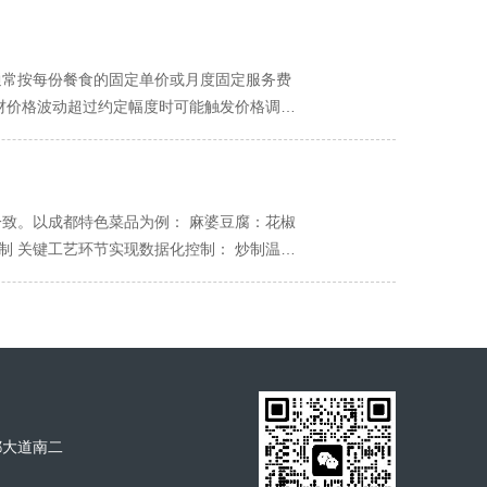
跟踪新品销售数据和客户反馈 每周分析菜品表
低 培训成本下降：无需进行复杂的后厨技能培
询 二、质量问题处理流程 问题分级标准 一
对于担心完全外包风险的企业，可采用渐进方
食品安全事故、群体性投诉 应急处理机制 立
管，专注前厅服务 关键岗位把控 即使采用全
条件退换问题菜品 提供额外补偿（折扣或赠
通常按每份餐食的固定单价或月度固定服务费
管理岗：确保原材料品质符合要求 五、实施注
面复查 三、运营中断应急预案 设备故障应对
食材价格波动超过约定幅度时可能触发价格调整
 建立沟通机制 定期召开协调会议 建立问题反
机保障基础运营 人员应急调配 建立20%的机
易被忽视的附加成本 定制化服务费用 菜品研
知】 尊敬的客户： 因[具体原因]，今日[受
殊订单的生产线调整费用 配送特殊要求 非标
] 补偿标准细则 一般问题：菜品价格100%退
要求缩短配送时间的紧急服务费 三、运营相关
周供应商评估与更新 每日设备巡检记录 员工月
热设备等租赁费用 系统接入费：订单管理系
一致。以成都特色菜品为例： 麻婆豆腐：花椒
期需缴纳的质量保障押金 审计评估费：年度质
制 关键工艺环节实现数据化控制： 炒制温
 质量问题赔偿：食品安全事故的医疗费用和商
量控制的关键环节 原料标准化 调料品牌统
支出 员工安置成本：原有厨房员工的安置或补
应商准入标准 生产过程监控 实时数据采集：
营协调耗费的管理资源 监督成本：质量监督和
味统一的挑战与对策 地域差异适应 成都不同
的影响 供应链依赖风险：过度依赖单一供应商
节参数区间，如辣度分级制度 食材季节性变化
条件 设定小订单量的灵活条款 约定附加服务
四、成功案例分析 成都知名连锁火锅案例 统
与成本效益 风险防控措施 建立备用供应商预
致性达95% 特色小吃连锁案例 创新做法：
制 反馈收集系统 建立门店口味问题实时反馈
都大道南二
调味机器人 建立口味大数据分析平台 六、实施