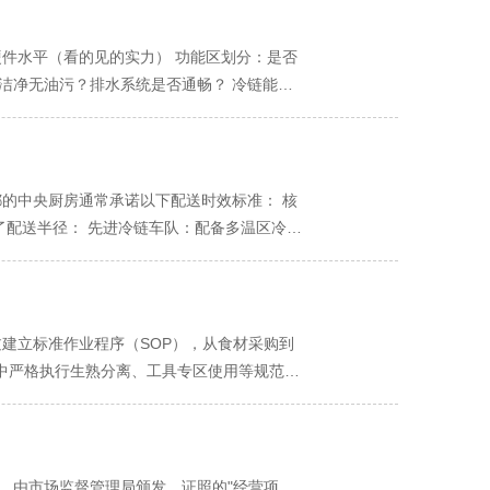
十万甚至数百万资金，投资回收期长。 结
主打“品质” 这是目前大多数连锁餐饮品牌选
 中央厨房承包： 成本：随着门店数量和订
时内 通过专业设备（如真空冷却机）将核心温
硬件水平（看的见的实力） 功能区划分：是否
速，只需解决前厅问题，是扩张的“加速器”。
店。 门店简单复热：门店收到后，需进行简单的
洁净无油污？排水系统是否通畅？ 冷链能
面临巨大的资本开支。 效率：扩张速度受限
、鱼香肉丝、菌菇汤。 酱料和高汤：火锅底
手工作坊式设备？ 操作规范（看不见的管
 第三阶段：稳定期（3年以上） 中央厨房
食品安全风险更低，菜品品相标准化程度极高。
生熟食砧板、刀具是否分开。 避坑指南： 如
力：对供应链和核心技术的控制力较弱，利润
定制，主打“便捷” 这种模式提供的是半成
，测试“真实水准” 品尝是检验真理的唯一标
力：拥有完全自主权，可根据市场变化快速调
“主料、辅料、调料”三料包。所有食材已按标
的“核心菜” 样品。将其与您自家后厨制作的
都的中央厨房通常承诺以下配送时效标准： 核
值：保证口味统一，大幅降低对厨师技术的依
方法进行复热，品尝其口感、色泽和风味还原
定了配送半径： 先进冷链车队：配备多温区冷藏
门店操作：门店厨师需要自己进行调味和烹饪。
检查其口味和品质是否高度一致。 避坑指
核心城区配送圈（保障佳品质） 覆盖区域：锦
气和独特风味的餐厅。
，杜绝“无证驾驶” 资质是合法经营与专业度
配 典型客户：高端连锁餐饮、星级酒店、重
或 “中央厨房”。 员工健康证：确保所有一线
配送时效：6小时内送达 服务特点：每日一
建立国际认可的食品安全管理体系，而不仅仅是
域：都江堰市、彭州市、邛崃市、崇州市、金堂
建立标准作业程序（SOP），从食材采购到
是对您品牌的重要保障。 避坑指南： 任何资
景区餐饮、大型度假村、特色农家乐 三、特殊
中严格执行生熟分离、工具专区使用等规范。
保障双方权益的唯一法律依据。 签订合同前，
经开区等产业聚集区定制化配送 大型活动保
房承包商通常建立了完善的质量管理体系，多
的，责任如何划分和赔偿。 配送延误责任：规
特殊天气应对：建立极端天气下的特殊配送预案
度、烹饪时长等参数进行持续记录和预警。相比高
动时，菜品单价调整的触发条件和计算公式，避
网监控：实时监控在途状态，确保远端配送品质
效率提升优势 规模化生产效益 中央厨房通过
条款： 合作终止条件：双方在何种条件下可以
厨房，实现本地化供应 区域分仓建设：在主要
生产环节，机械化、自动化的生产线大幅提升
件，由市场监督管理局颁发。证照的"经营项