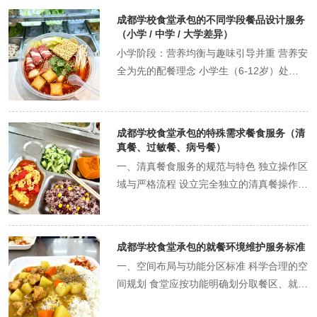
宜、安全卫生"三大原则，为不同年龄段学
成都学校食堂承包的不同学段餐品设计服务
生提供科学合理的膳食服务。 二、分龄分段
（小学 / 中学 / 大学差异）
差异化供餐方案 小学生餐食设计要点（6-
小学阶段：营养均衡与趣味引导并重 营养安
12岁） 针对小学生生长发育需求，注重钙
全为先的配餐理念 小学生（6-12岁）处于
质、蛋白质和维生素的补充。每日保证300-
生长发育关键期，餐食设计需注重营养均衡
400ml牛奶或酸奶供应，主食采用粗细粮搭
与食品安全。每日保证优质蛋白质摄入，如
配（如大米混合玉米糁）。菜品设计上，将
鸡蛋、牛奶、鱼肉等，促进骨骼和大脑发
成都学校食堂承包的特殊需求餐食服务（清
蔬菜切小切碎，肉类切成适口大小，口味清
育。菜品口味清淡，严格控制辣度，采用少
真餐、过敏餐、病号餐）
淡少辣。每周安排2-3次富含DHA的深海鱼
量微辣调味而非重麻辣。典型套餐示例：番
一、清真餐食服务的规范与特色 独立操作区
类，促进大脑发育。典型套餐示例：番茄炒
茄炒蛋（少油）、冬瓜虾仁、紫菜豆腐汤、
域与严格流程 设立完全独立的清真餐操作
蛋（少油）、冬瓜虾仁、紫菜豆腐汤、杂粮
杂粮饭、酸奶。通过将蔬菜切小切碎，肉类
区，包括专用厨房、厨具、餐具和存储空
饭、酸奶。 中学生餐食设计要点（13-18
切成适口大小，提高学生接受度。 趣味性与
间，确保与非清真食品完全隔离。聘请持有
岁） 中学生处于生长发育高峰期，能量和营
教育性结合 设计卡通造型面点、色彩丰富的
相关资质的清真厨师，建立严格的食材采购
养素需求量大。增加优质蛋白质供给，每日
成都学校食堂承包的就餐环境维护服务标准
拼盘激发食欲。每周设立"美食探索日"，引
渠道，所有肉类食材必须来自具有清真资质
保证肉类150-200g，豆制品50-100g。针对
入成都传统小吃健康版，如迷你版糖油果子
一、空间布局与功能分区标准 科学合理的空
的供应商，并保留检疫证明和进货凭证。菜
青春期特点，多安排富含锌、钙的食材，如
（减糖30%）、小份担担面（少辣）。同
间规划 食堂应按功能明确划分取餐区、就餐
单设计上，在保留川菜风味的同时进行改
牛肉、芝麻等。适当引入微辣口味的川菜改
时，在餐盘纸印上食物营养知识，潜移默化
区、餐具回收区、洗手区四大区域，各区域
良，如开发清真版"牛肉焦饼""羊肉串"等特
良版，如少油版麻婆豆腐，培养学生接受多