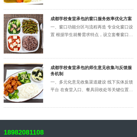
培养健康饮食观念。食堂布局设置洗手区，
间保持畅通动线。就餐区人均面积不低于
色菜品，避免使用猪肉及副产品。 文化尊重
样口味的能力。典型套餐示例：土豆烧牛
教师引导餐前洗手，养成卫生习惯。 中学阶
1.5平方米，餐桌间距应保证轮椅通行顺
与特色结合 在尊重伊斯兰饮食规约的前提
肉、清炒时蔬、豌豆肉末、萝卜排骨汤、米
段：能量充足与口味过渡 满足高能量需求的
畅。针对不同学段需求差异化设置：小学采
成都学校食堂承包的窗口服务效率优化方案
下，巧妙融入川菜特色。如用鸡肉、牛肉替
饭。 三、科学营养配比与餐谱设计 营养素
餐食设计 中学生（13-18岁）代谢旺盛，学
用四人连体桌椅，减少碰撞风险；中学可设
代传统川菜中的猪肉，制作宫保鸡丁、水煮
一、窗口功能分区与流程再造 专业化窗口设
均衡搭配 按照"421"原则进行餐盘划分：蔬
习压力大，需充足能量支撑。增加主食供应
置卡座区与长桌区，满足社交需求；大学可
牛肉等经典菜品；利用香菇、笋片等天然食
置 根据学生就餐需求特点，设立套餐窗口、
菜占餐盘2/4，主食和蛋白质各占1/4。严格
量，提供免费加饭服务。蛋白质需求增大，
增设小组讨论区与休闲餐饮区。 安全无障碍
材提鲜，减少对动物性高汤的依赖。每周公
风味窗口、特色小吃窗口和快捷窗口四类专
控制油盐糖摄入，每日食盐不超过5g/人，
保证每日肉类150-200g，多采用牛肉、鸡
的环境设计 地面采用防滑耐磨材质，定期检
布清真菜单，并在开斋节等重要节日准备特
用窗口。套餐窗口提供固定搭配的ABCD四
烹调油25-30g/人。每周食材种类达到25种
肉等优质蛋白。针对青春期特点，多安排富
查磨损情况。消防通道保持24小时畅通，安
色餐点，体现人文关怀。 二、过敏餐食的安
种套餐，缩短选择时间；风味窗口轮流供应
以上，确保营养多样性。 特色餐谱循环设计
含锌、钙的食材，如芝麻、豆制品。典型套
全标识清晰醒目。窗户安装防护网，墙角进
全管理与个性化服务 过敏原标识与分级管理
川味面食、冒菜等现制菜品；特色小吃窗口
设计4套季节性餐谱（每套5天不重样）循环
成都学校食堂承包的师生意见收集与反馈服
餐示例：土豆烧牛肉、清炒时蔬、豌豆肉
行圆角处理。照明系统按国家标准设计，餐
建立完善的过敏原标识系统，在所有菜品标
提供抄手、锅盔等即取食品；快捷窗口专门
务机制
使用。春季加入豌豆、韭菜等时令食材；夏
末、萝卜排骨汤、米饭。 川味启蒙与健康平
桌照度保持在150-200勒克斯，营造明亮舒
签上明确标示含有的八大常见过敏原（牛
服务教师和时间紧迫的学生。数据显示，专
季增加冬瓜、黄瓜等清热食材；秋季多采用
一、多元化意见收集渠道建设 线下实体反馈
衡 逐步引入川菜风味，培养口味适应性。开
适的就餐环境。空调系统保持室内温度夏季
奶、鸡蛋、花生、大豆、小麦、坚果、鱼
业化分区可使整体取餐效率提升30%以上。
藕、南瓜等润燥食材；冬季加入萝卜、羊肉
平台 在食堂入口、餐具回收处等关键位置设
发"阶梯辣度"菜品：从鱼香肉丝（微辣）、
26±2℃，冬季20±2℃。 二、清洁卫生管理
类、贝类）。设立"无过敏原窗口"，专门提
双动线设计优化 采用"取餐动线"与排队动线
等温补食材。每周五设定为"川味体验日"，
立实体意见箱，每周定期开启收集。每月举
宫保鸡丁（中辣）到麻婆豆腐（标准版），
标准 分级清洁管理制度 建立日常清洁、周
供不含常见过敏原的菜品。实施分级管理：
分离的双线设计。在取餐区设置明确的指引
提供改良版担担面、龙抄手等地方特色小
办"食堂主任接待日"，由食堂负责人现场听
分层满足需求。同时保留清淡窗口，供自主
期深度清洁、专项清洁三级体系。日常清洁
初级防控针对常见过敏原，中级防控针对交
地标，实现"U型"或"S型"排队路径，避免交
吃。 四、本土化与健康化有机结合 川菜工
取意见并记录。在餐桌放置简易反馈卡，设
选择。设置"能量补给站"，为晚自习学生提
包括餐前餐桌擦拭、餐中地面维护、餐后全
叉污染，高级防控为严重过敏者提供定制餐
叉拥堵。套餐窗口推行"一字型"流水布局，
艺的健康化改良 保留川菜风味特点的同时进
计勾选式评价项目（菜品口味、服务态度、
供健康夜宵，如醪糟汤圆、蒸红薯等，避免
面打扫；每周进行一次深度清洁，包括空调
食。 个性化订餐与应急预案 开发过敏餐食
学生依次经过主食区、菜品区、汤品区，后
行健康化改造：采用蒸、煮、炖等烹调方式
环境卫生等）与开放式建议栏，降低反馈门
油炸食品。 大学阶段：多元选择与特色创新
18982081108
滤网清洗、灯具除尘；每月开展专项清洁，
预订系统，学生或家长可提前24小时通过
到达结算点，形成高效流动。 二、智能技术
替代部分油炸、红烧；用新鲜辣椒、花椒等
槛。每学期开展2-3次集中问卷调查，覆盖