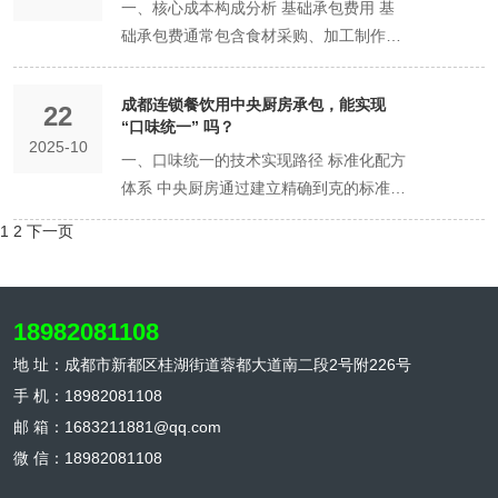
师按指引，将料包按顺序下锅翻炒 2-3分
一、核心成本构成分析 基础承包费用 基
派人的特殊情况 技术保密性要求高的场景
餐桌"的全过程管理。选择通过ISO22000
建立极端天气下的特殊配送预案 四、配送
资金和厨房建设周期。 结论：在快速复制
应商启动 立即启用备案的3-5家备用供应
新周期： 根据品牌营销计划同步更新菜单
团队负责，打破了传统食堂"厨师包办一
HACCP或ISO22000体系认证：这表明承
钟 即可成菜。 价值：保证口味统一，大
础承包费通常包含食材采购、加工制作和
当餐饮品牌拥有独特的核心技术或秘方
认证的承包商，意味着其质量管理体系已
范围拓展趋势 技术驱动范围扩展 智能路
和扩张阶段，承包模式的优势依然明显，
商 优先选择本地有现货的供应商 2小时内
配合节日、活动推出限定菜品 完全根据客
切"的局限。这种分工使得每个环节都能做
包商已建立国际认可的食品安全管理体
幅降低对厨师技术的依赖，提高出餐速
基础配送服务。这部分费用通常按每份餐
时，可能需要派驻专人： 核心调料配制：
与国际接轨。 三、行业专项认证：差异化
径规划：通过算法优化提升配送效率，扩
它让扩张变得更快、更轻。 第三阶段：稳
完成替代食材采购 菜单实时调整 启动备
户需求灵活安排 二、影响更新周期的关键
到专业化、精细化，从而显著提升了整体
系，而不仅仅是应付基础检查。 保险凭
度。适合社会餐饮的招牌菜。 2. 即配菜
食的固定单价或月度固定服务费计算，是
涉及独特配方的酱料、汤底制作 特殊工艺
竞争力的体现 绿色厨房认证（品质标杆）
大服务半径 物联网监控：实时监控在途状
定期（3年以上） 中央厨房承包： 成本：
成都连锁餐饮用中央厨房承包，能实现
用菜单方案（准备3套应急菜单） 受影响
因素 食材供应链因素 时令食材供应：本
运营效率。高校后勤部门得以从繁琐的日
证： 食品安全责任险：一旦因承包方问题
22
（净菜） 内容：提供已清洗、切配好的新
合作的主要成本。 食材成本浮动 虽然食
环节：需要专有设备或独特加工方法的环
成都市推出的地方标准认证，重点关注食
态，确保远端配送品质 新能源冷链车：降
“口味统一” 吗？
当规模达到一定程度后，总服务费可能超
菜品暂停销售，推荐替代菜品 前台及时更
地特色食材（如彭州蔬菜、浦江丑柑）的
常管理中解脱出来，更专注于监督和服务
发生食品安全事故，保险公司可承担赔
鲜食材。 门店操作：门店厨师需要自己进
2025-10
材成本包含在承包费内，但需注意： 价格
节 质量监督需求：对特定环节有特别品质
材溯源、节能环保、营养健康等维度。获
低长途配送成本，拓展经济配送半径 网络
过自建厨房的运营成本。规模不经济风险
一、口味统一的技术实现路径 标准化配方
新菜单标识 客户沟通流程 30分钟内向受
上市周期直接影响菜单更新 采购稳定性：
质量的提升。 三、菜品质量稳定优势 口
付，这是对您品牌的重要保障。 避坑指
行调味和烹饪。 价值：为门店节省了洗
波动条款：大宗食材价格波动超过约定幅
要求的 混合运营模式 部分餐饮企业选择
得此认证的中央厨房，通常在食材品质、
化布局趋势 卫星厨房模式：在远郊区域设
出现。 控制力：对供应链和核心技术的控
体系 中央厨房通过建立精确到克的标准化
影响客户发送通知 说明情况并提供解决方
核心食材的供应稳定性是菜单更新的基础
味标准化保障 中央厨房通过标准化配方和
南： 任何资质不全、含糊其辞或拒绝出示
碗、摘菜、切配等大量基础工作时间和人
度时可能触发价格调整 特殊食材加价：进
采用混合模式： 主要菜品由中央厨房供应
营养搭配和环保实践方面表现突出。 诚信
立卫星厨房，实现本地化供应 区域分仓建
制力较弱，利润空间被锁定。 自建厨房：
配方，确保每批产品口味一致。以成都特
案（替换菜品或退款） 设置专人处理客户
保障 价格波动：当主要食材价格波动超过
工艺，确保了菜品口味的稳定性。每道菜
原件的承包商，都存在巨大风险。 要点
工成本，并减少了厨余垃圾。适合追求菜
口食材、有机食材等通常需要额外付费 小
1
2
下一页
特色菜品或需要现场制作的保留自营 这种
管理体系认证（信誉保障） 该认证由第三
设：在主要区县建立分仓，扩大覆盖范围
成本：前期投资已回收，供应链优化到
色菜品为例： 麻婆豆腐：花椒用量精确到
咨询 二、质量问题处理流程 问题分级标
20%时，需要启动菜单调整 生产运营因素
品都有精确的配料比例和规范的制作流
四：厘清合同，避免“责任黑洞” 合同是保
品锅气和独特风味的餐厅。
订单量：未达到小订单量可能产生附加费
情况下需要按需配置相应人员 三、人力配
方机构对企业的经营行为、合同履行、社
合作伙伴网络：与当地优质供应商建立合
位，此时单品的毛利率可能达到高。 控制
0.5克区间 回锅肉：郫县豆瓣酱与糖的比
准 一般质量问题：个别菜品口味偏差、轻
标准化程度：菜品标准化程度越高，更新
程，无论何时何地制作，都能保持一致的
障双方权益的唯一法律依据。 签订合同
用 二、容易被忽视的附加成本 定制化服
置的成本效益分析 成本对比分析 通过对
会责任等进行全面评估。获得此认证的承
作，实现服务延伸 五、选择配送服务的重
力：拥有完全自主权，可根据市场变化快
例固定 火锅底料：牛油与香料配比实现标
微外观问题 严重质量问题：大面积菜品不
速度越快 设备适配性：新菜品是否需要特
品质。这对于拥有多个校区的高校尤为重
前，务必逐条厘清以下关键条款： 责任界
务费用 菜品研发费：定制新菜品的配方开
比两种模式的人力成本，可以清晰看到差
包商，通常在行业内有良好的信誉记录。
要考量因素 匹配业务需求 根据门店分布
18982081108
速调整，品牌壁垒更深。
准化 工艺参数控制 关键工艺环节实现数
合格、食材变质 重大安全事故：食品安全
殊设备或工艺 员工培训：菜单更新需要相
要，可以保证不同校区的学生享受到相同
定： 食品安全责任：明确因承包方食材、
发和测试费用 特殊包装费：环保包装、品
异： 岗位类型 自建厨房模式 中央厨房承
四、人员资质：专业团队的"资格证" 食品
选择相应配送能力的供应商 考虑未来业务
据化控制： 炒制温度：精确控制在±5℃范
事故、群体性投诉 应急处理机制 立即响
应的员工操作培训周期 三、菜单更新的标
品质的餐饮服务。 营养科学配比 专业的
生产、配送环节问题导致事故的，责任如
地 址：成都市新都区桂湖街道蓉都大道南二段2号附226号
牌定制包装等额外成本 小批量生产费：特
包模式 成本差异 厨师团队 需要配置完整
安全管理员证书 根据《食品安全法》规
拓展需求，预留配送扩展空间 评估供应商
围内 加热时间：使用定时器控制各环节时
应（30分钟内） 停止问题菜品销售 封存
准化流程 前期研发阶段（7-10天） 市场
中央厨房配备有营养师团队，能够根据学
何划分和赔偿。 配送延误责任：规定送达
手 机：18982081108
殊订单的生产线调整费用 配送特殊要求
团队 无需配置或少量配置 节省60-80% 切
定，中央厨房必须配备专职食品安全管理
的配送网络扩展计划 品质保障评估 核实
长 调味顺序：严格按照标准流程操作
同批次食材和成品 启动追溯系统查找问题
调研与需求分析（2-3天） 菜品创意与配
生群体的营养需求，科学设计菜单和配餐
时间窗口（如±30分钟），以及超时的违
非标准时段配送：夜间、凌晨等特殊时段
配人员 需要专职人员 承包方负责 节省
邮 箱：1683211881@qq.com
员。该人员需持有市场监督管理部门颁发
远端配送的品质保障措施 考察异常情况下
二、质量控制的关键环节 原料标准化 调
源头 客户补偿方案 无条件退换问题菜品
方开发（3-4天） 成本核算与定价策略
方案。通过精准计算每道菜品的营养成
约金。 价格与结算机制： 价格调整：明
配送加价 偏远地区配送：超出标准配送范
100% 采购人员 需要专职采购 承包方负责
的合格证书，并定期参加继续教育。 从业
的应急处理能力 评估配送过程中的温度监
微 信：18982081108
料品牌统一：指定使用特定品牌的调味品
提供额外补偿（折扣或赠品） 严重问题启
（1-2天） 测试优化阶段（5-7天） 小批
分，并定期进行膳食调查和菜单优化，确
确约定原材料价格波动时，菜品单价调整
围的附加费用 加急配送服务：要求缩短配
节省100% 品控人员 需要配置 承包方主要
人员健康证明 所有直接接触食品的员工必
控体系 六、未来配送范围展望 同城配送
食材规格统一：肉类切割尺寸、蔬菜成熟
动医疗赔付流程 根源整改 24小时内完成
量试制与品鉴（2-3天） 工艺流程标准化
保学生获得均衡营养。这种科学化的营养
的触发条件和计算公式，避免对方单方面