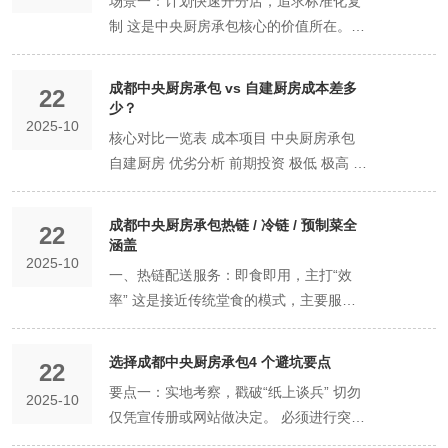
场景一：计划快速开分店，追求标准化复
您门店收到的是即烹或即热产品，后厨只
实力。 《食品经营许可证》：这是重要的
大的后厨团队（采购、切配、厨师、洗碗
品质：无论开多少家分店，菜品味道一模
制 这是中央厨房承包核心的价值所在。
需进行简单的复热、组装或点缀即可出
资质。在许可证的“经营项目”一栏，必须
工等）而支付高昂的管理成本。 3. 固定资
一样。 2. 集约化采购与仓储 - 利用其大规
核心诉求：您不满足于单店经营，希望在
餐。 适合对象： 追求快速扩张的连锁快
清晰标注有“中央厨房”或“集体用餐配送单
产与运营成本 后厨面积缩小：门店无需庞
模采购优势，统一采购高品质、低价格的
未来6-12个月内开设2-3家分店，但担
餐、简餐品牌。 希望以轻资产模式创业的
成都中央厨房承包 vs 自建厨房成本差多
位”。普通餐饮许可证无效。 2. 专项认证
大的操作间，只需简单的加热和存储空
22
食材。 - 拥有专业的冷冻、冷藏、常温仓
心： 口味不一：不同分店的厨师手艺有差
餐饮新品牌。 核心能力在于品牌营销和门
少？
（强烈建议核查） 食品安全管理体系认
间。在成都“寸土寸金”的商圈，这相当于
库，进行科学库存管理。 降低成本：采购
2025-10
别，顾客体验不稳定。 管理失控：每个店
店运营，希望彻底摆脱后厨管理的老板。
核心对比一览表 成本项目 中央厨房承包
证：如 ISO 22000 或 HACCP 认证。这表
将昂贵的营业面积用于增加餐位，提升坪
成本显著下降，减少食材浪费和仓储投
都需要配置完整的后厨班子，管理复杂，
模式二：委托加工式（“来料加工”模式）
自建厨房 优劣分析 前期投资 极低 极高 承
明承包商已建立国际认可的、系统化的食
效。 能源费用下降：分散在各门店的炒
入。 3. 标准化加工生产 - 在符合GMP标
成本高。 中央厨房如何解决： 味道锁
您掌握核心配方和食材采购权，将中央厨
包方决定性优势。无需承担沉重的固定资
品安全管理流程，而不仅仅是应付基础检
锅、蒸箱、冰箱等大功率设备被集中到高
准的洁净车间内，按SOP进行清洗、切
定：将核心菜品的配方和工艺标准化，无
房作为您的“生产代工厂”。 服务范围： 您
产投入。 场地租赁/购买 承包商承担 自行
查。 环保及消防验收证明：中央厨房涉及
效的中央厨房，整体水、电、燃气费用更
配、腌制、预煮、调味、冷却、包装。 -
成都中央厨房承包热链 / 冷链 / 预制菜全
论哪家分店，味道都高度一致，保障品牌
自行或指定供应商采购主要食材和核心调
22
承担（巨大开支） 装修与改造 承包商承
油烟排放、污水处理、用火用电，必须具
优。 4. 隐性风险成本 食品安全风险：专
涵盖
产出可以是半成品（如切配好的净菜、腌
信誉。 扩张加速：新店只需解决场地和前
味料（如您的秘制酱料）。 承包商提供场
2025-10
担 自行承担（数十万至数百万） 设备采
备合格的环评和消防验收文件。 3. 人员资
业中央厨房具备完善的食品安全管理体
制好的肉）或全成品（如已完成烹饪的菜
一、热链配送服务：即食即用，主打“效
台服务人员，后厨只需简单加热组装，开
地、设备、人员和标准生产流程，根据您
购 承包商承担 自行承担（核心设备数十
质 从业人员健康证：所有一线操作人员必
系，能将食物中毒等重大事故的风险降至
品，只需简单复热）。 提升效率：门店后
率” 这是接近传统堂食的模式，主要服务
店速度提升50%以上，极大降低了扩张的
提供的配方和工艺要求，进行加工生产。
万起） 运营成本 清晰、固定、可变 复
须持有有效的健康证。 食品安全管理员：
低，避免了可能导致的天价赔偿和品牌声
厨面积缩小，只需简单加热或组装，出餐
于团餐、快餐等对时效性要求极高的场
技术和管理门槛。 典型代表：计划连锁化
产出可以是半成品（如切配好的净菜、腌
杂、隐性、固定 承包模式更灵活，利于现
承包商必须配备至少一名持证的专业食品
誉崩塌。 二、人力节省：从繁琐人事中解
速度极快，减少对专业厨师的依赖。 4. 全
景。 核心特征： 出锅即配送：菜品在中
的特色面馆、快餐品牌、单品爆款店（如
制好的肉）或全成品。 承包商收取加工
选择成都中央厨房承包4 个避坑要点
金流管理。 食材成本 包含在套餐单价中
安全管理员。 二、场地要求：不是所有厂
放 1. 摆脱招聘困境 餐饮业“招人难、留人
22
程冷链配送 - 拥有自建或合作的冷链物流
央厨房完成烹饪后，在 60℃以上 的温度
酸菜鱼、椒麻鸡）。 场景二：主打“单品
费。 核心特征：您掌控着产品的核心配方
自行采购，有议价空间 自建采购价可能更
房都叫中央厨房 中央厨房的场地有严格的
难”是常态。承包后，复杂的后厨人员招
要点一：实地考察，戳破“纸上谈兵” 切勿
团队，按时、按点、按量配送到各个门
2025-10
下，迅速装入保温箱进行配送。 时效性极
爆款”，需要提升产能与稳定性 您的餐厅
和主要食材成本，承包商负责确保生产过
低，但承包方集约化采购优势明显。 人力
规范，远非普通仓库或厨房可比。 1. 选址
聘、背景调查、入职培训全部由承包方负
仅凭宣传册或网站做决定。 必须进行突击
店。 - 全程温控，确保食材安全。 保障供
强：从出锅到送达门店餐桌，严格控制在
有一两道镇店之宝，点单率极高，但制作
程的标准化和安全。 适合对象： 拥有独
成本 包含在服务费中 自行承担（厨师、
与面积 选址：必须远离垃圾场、污水池、
责，老板从此告别“天天招厨师”的噩梦。
式实地考察，重点查看： 硬件水平（看的
应：配送及时准确，门店无需担心采购和