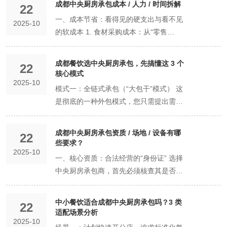
成都中央厨房承包成本 / 人力 / 时间拆解
22
工、人员管理、食品安全等）全部委托给
一、成本节省：看得见的硬支出与看不见
2025-10
一家拥有大型标准化中央厨房和专业管理
的软成本 1. 食材采购成本：从“零售
团队的公司。 简单来说，它实现了两
价”到“批发价” 集约化采购：中央厨房承包
个“分离离”： 前后场分离：您的门店（前
商将多个客户的订单汇总，对上游供应商
场）专注于接待顾客、提供服务和打造品
成都餐饮选中央厨房承包，先搞懂这 3 个
22
拥有极强的议价能力，能以远低于餐厅零
核心模式
牌体验。 核心业务与非核心业务分离：您
2025-10
售采购的价格获得优质食材。这是直接、
专注于菜品研发和市场营销，将繁琐复杂
模式一：全链式承包（“大包干”模式） 这
大的一块成本节约。 减少损耗：专业化的
的后厨生产、供应链管理等非核心业务交
是彻底的一种外包模式，您只需提出需
食材处理（如净菜加工）和科学的库存管
给专业人士。 这不同于传统的厨师团队承
求，承包商提供从食材到成品的“端到
理，能极大减少因腐败、变质、不当处理
包，其核心在于标准化、工业化、集约化
端”一站式服务。 服务范围： 菜单研发与
成都中央厨房承包资质 / 场地 / 设备有哪
造成的浪费。普通餐厅后厨的食材损耗率
22
的现代餐饮供应链思维。 二、核心服务范
标准化：承包商根据您的理念研发菜品，
些要求？
可能高达10%-15%，而中央厨房可控制在
围：一套完整的解决方案 一家专业的中央
2025-10
并制定精确的SOP（标准作业程序）。 集
一、核心资质：合法经营的“身份证” 选择
5%以内。 2. 人力成本：从“高薪养大
厨房承包商，通常会提供以下全套服务：
采与仓储：承包商统一采购、验收、储存
中央厨房承包商，首先必须核查其是否具
厨”到“标准化操作” 降低后厨团队规模和技
服务模块 具体内容 为甲方（餐饮企业）
所有食材。 加工与生产：在中央厨房完成
备以下法定证照，缺一不可。 1. 主体资质
能要求：门店后厨不再需要高薪聘请技术
创造的价值 1. 菜单研发与标准化 - 根据您
所有清洗、切配、腌制、调味、预煮等工
《营业执照》：经营范围必须明确包含“集
全面的厨师，只需配备进行简单复热、组
的品牌定位，共同研发菜品。 - 将菜品制
中小餐饮适合成都中央厨房承包吗？3 类
序。 配送：按需配送到各个门店。 品质
22
体用餐配送”、“中央厨房”或“餐饮服务管
装的操作员即可，人均薪资大幅下降。 减
适配场景分析
作分解为精确的SOP（标准作业程序），
与安全管控：承包商负全责。 核心特征：
2025-10
理”等相关内容。注册资本能侧面反映公司
少管理人员：您不再需要为招聘、管理庞
确保口味、分量、形态的绝对统一。 稳定