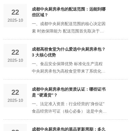
2-4小时 内，确保菜品口感和温度。 门
工艺复杂，在传统后厨制作会占用大量人
家秘方或招牌产品，对核心风味和食材来
切配、管理等） 承包将不稳定的固定人力
化工厂等污染源。交通需便利，利于配
2. 简化人员管理 后厨员工的排班、考勤、
见的实力） 功能区划分：是否严格区分原
运输问题。 5. 后厨人员与安全管理 - 提供
店“零加工”：门店收到后无需任何烹饪，
力时间，且品质易波动。 核心诉求：希望
源有极高要求的品牌。 已经有一定供应链
成都中央厨房承包的配送范围：远能到哪
22
支出转化为可变成本。 水电能耗 通常包
送。 面积：成都市要求中央厨房的总面积
绩效、社保、纠纷处理等繁琐人事管理工
料处理、烹饪、冷却、分装等区域？是否
后厨工作人员，并负责其培训和管理。 -
些区域？
直接分装即可售卖。 适配菜品： 大众家
将核心产品规模化、稳定化生产，解放门
基础，但自建中央厨房成本过高的成长型
含 自行承担 中央厨房集约化生产能效通
不应小于300平方米。但一个能服务多家
作全部转移。老板和店长只需管理前厅服
2025-10
存在交叉污染的风险？ 卫生状况：地面、
建立完善的食品安全追溯体系
常菜：如红烧肉、土豆烧牛腩、麻婆豆腐
店后厨，专注于接待和服务。 中央厨房如
餐饮企业。 希望防止核心配方完全外泄的
一、成都中央厨房配送范围的核心决定因
常更高。 设备维护/折旧 承包商承担 自行
客户的现代化中央厨房，实际面积通常在
务团队，管理幅度和难度指数级下降。 3.
墙面、设备是否洁净无油污？排水系统是
（HACCP/ISO22000），对所有环节进行
等不易变色的菜品。 主食：米饭、粥品。
何解决： 产能与稳定性：将复杂菜品（如
保守型策略。 模式三：单品/模块式承包
素 时效保障能力 配送范围首先取决于中
承担（隐性成本高） 这是自建厨房易被忽
1000平方米以上。面积直接决定了其产能
解决技术依赖 传统餐厅极度依赖核心厨
否通畅？ 冷链能力：冷库、冷藏车温度是
监控。 规避风险：将复杂的食品安全责任
适用场景：企业食堂、学校食堂、大型活
红烧肉、招牌酱料、高汤）在中央厨房批
（“组件化”模式） 这是灵活的模式，您不
央厨房的时效保障能力。成都的中央厨房
略的“隐藏开销”。 管理成本 极低 极高 承
和业务规模。 2. 功能区布局（核心硬性要
师，一旦被“挖角”或离职，菜品品质就可
否达标？是否有完整的温度监控记录？ 设
转移给专业方，大大降低食品安全事故风
动供餐、快餐连锁店。 优劣势： 优势：
量生产，门店按需订购。这保证了爆款菜
需要将所有产品外包，而是将其中工艺复
通常承诺以下配送时效标准： 核心城区：
包模式极大解放老板精力。 人员管理 承
求） 必须实现“生进熟出、单一流向”的流
能波动。中央厨房模式下，菜品标准由
成都高校食堂为什么爱选中央厨房承包？
备水平：是先进的自动化设备，还是陈旧
22
险。 三、这种模式的优势（为什么在成都
口感接近现炒，门店操作极其简单。 劣
品的供应稳定和品质如一。 解放后厨：门
杂、耗时耗力或需要特殊设备的“单
4小时内送达 近郊区域：6小时内送达 远
3 大核心优势
包商负责 自行负责（耗时耗力） 食品安
水线布局，杜绝交叉污染。以下功能区必
SOP（标准作业程序）锁定，摆脱了对个
的手工作坊式设备？ 操作规范（看不见的
越来越流行？） 降低成本：这是直接的优
势：保质期极短，配送半径受限（通常限
店后厨不再需要大师傅花几小时熬汤炖
品”或“模块”交给中央厨房完成。 服务范
2025-10
郊市县：8小时内送达 冷链技术水准 冷链
全风险 主要转移给承包方 自行承担全部
须物理隔离： 原料处理区：对食材进行初
别“大厨”的技术依赖，经营更稳定。 三、
一、食品安全保障优势 标准化生产流程
管理） 人员着装：员工是否穿着规范的工
势。通过集约化采购和生产，能有效降低
于成都主城区及近郊），对配送时效管理
肉，只需进行后一步的简单加热或组合，
围： 您保留门店后厨的大部分功能，但将
技术水平直接决定了配送半径： 先进冷链
风险 承包模式提供了风险屏障。 灵活性
步验收、清洗。 热加工区：烹饪、炒制、
时间节省：聚焦高价值战略 1. 从日常运营
中央厨房承包为高校食堂带来了系统化的
作服、戴工作帽和口罩？ 操作流程：观察
食材成本、人力成本、房租成本和能耗成
要求极高。 二、冷链配送服务：安全稳
从而能精简后厨人员，或腾出人力开发新
某些特定产品外包。例如： 高汤、酱料：
车队：配备多温区冷藏车、GPS定位和温
高 低 业务缩放 按需增减套餐数量，灵活
蒸煮的区域。 冷却间：熟食快速冷却的专
中抽身 老板每天不再需要忙于盯采购、查
食品安全管理解决方案。通过建立标准作
员工是否按标准流程操作，如生熟食砧
本。 易于扩张复制：菜品高度标准化，使
定，主打“品质” 这是目前大多数连锁餐饮
菜。 典型代表：以一道菜打出天下的餐
如火锅底料、招牌红烧汁。 面点：如包
度监控系统 普通冷链车辆：仅具备基本冷
产能固定，调整困难 生意波动时，承包模
用密闭车间。 分装间：将冷却后的食品进
后厨、管厨师，节省出大量原本被琐事占
业程序（SOP），从食材采购到加工制作
板、刀具是否分开。 避坑指南： 如果对
得开设分店变得简单快捷，是品牌连锁化
品牌选择的模式，在安全、品质和运营灵
厅、特色小吃店、需要稳定汤底的米粉
子、饺子、面条。 预处理复杂的食材：如
成都中央厨房承包的资质认证：哪些证书
藏功能，配送半径受限 二、各层级配送范
22
式抗风险能力更强。 菜单更新 需与承包
行无菌分装的洁净车间。 餐具清洗消毒
据的时间。这部分时间可以投入到真正决
的每个环节都实现了规范化操作。食材入
方以“商业机密”为由拒绝实地考察，或您
的“加速器”。 保障食品安全：专业的中央
是 “硬通货”？
活性之间找到了佳平衡。 核心特征： 急
店。 场景三：应对高成本压力，需要“极
需要精细刀工的扣肉、需要长时间炖煮的
围详解 核心城区配送圈（保障佳品质）
方协商 自主性强，随时可调 自建厨房的
间：独立设置。 更衣室：进入生产区前，
定企业命运的战略性事务上。 2. 加速扩张
2025-10
库前必须经过农残检测、微生物检测等层
看到的现场卫生堪忧、流程混乱，应一票
厨房在环境、流程、检测上都远超普通餐
速降温：菜品烹饪完成后，在 2小时内 通
致降本” 成都的房租、人力、食材成本持
牛肉等。 门店收到这些“标准化组件”后，
一、法定准入资质：行业经营的"身份证"
覆盖区域：锦江区、青羊区、金牛区、武
核心优势。 三阶段成本深度解读 第一阶
员工必须在此换装、洗手消毒。 三、设备
复制 时间是企业宝贵的资源。开设新店
层把关，生产过程中严格执行生熟分离、
否决。 要点二：深度品鉴，测试“真实水
厅后厨，能大程度杜绝食品安全隐患。 聚
过专业设备（如真空冷却机）将核心温度
续上涨，中小餐饮的利润空间被不断挤
再进行后续的烹饪和组合。 核心特
食品经营许可证（核心必备） 这是中央厨
侯区、成华区、高新区 配送时效：4小时
段：启动期（0-1年） 中央厨房承包： 成
要求：工业化生产的基石 设备水平直接决
时，耗时的后厨团队搭建、供应链整合、
工具专区使用等规范。这种标准化流程有
准” 品尝是检验真理的唯一标准。 品鉴不
焦核心业务：餐饮老板可以将更多精力投
从高温迅速降至 0-4℃ 的冷藏状态，极大
压。 核心诉求：迫切需要降低后厨的综合
征：“核心组件外包，终组装在店”，兼顾
房承包业务的基础准入证件，由市场监督
内直达 服务特点：可实现一日两配甚至三
本形态：主要表现为食材采购成本。您支
定了产品的标准化程度、安全性和效率。
菜品标准化等工作已被承包方解决。新店
效避免了传统食堂因人为操作差异导致的
是简单吃一顿饭，而要有一套科学的评估
入到品牌建设、顾客服务和市场开拓上。
抑制细菌滋生。 冷藏配送：在 0-4℃ 的全
运营成本，提升抗风险能力。 中央厨房如
了标准化与灵活性。 适合对象： 绝大多
管理局颁发。证照的"经营项目"栏必须明
配 典型客户：高端连锁餐饮、星级酒店、
付的是“菜钱”+“服务费”。 现金流：优势巨
1. 生产加工设备 大型自动化设备：如炒锅
只需完成装修和前厅培训，即可快速开
成都中央厨房承包的菜品更新周期：多久
食品安全风险。 专业质量监控体系 专业
方法： 盲测对比：要求承包商提供其生产