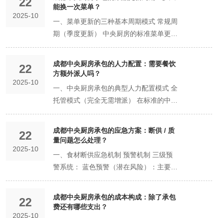
22
四、适合哪些企业？ 连锁餐饮品牌：计划
程冷链环境下配送到店。 门店简单复热：
何降本： 食材成本：承包方集中采购，能
数传统中餐酒楼、特色餐厅。 希望逐步尝
确标注"中央厨房"或"集体用餐配送单位"字
重要企事业单位 近郊延伸配送圈（平衡时
能换一次菜单？
大。只需准备少量的流动资金，无需将大
机、汤锅、蒸箱、炸炉等，实现工业化定
业，实现“拎包入住”式的扩张，抢占市场
的中央厨房承包商通常建立了完善的质量
的 “招牌菜”和您的“核心菜” 样品。将其与
或正在快速扩张的火锅、中餐、快餐连锁
门店收到后，需进行简单的加热、复烧或
拿到远低于单店零售的批发价。 人力成
试中央厨房模式，不想一步到位的餐饮老
2025-10
样。需重点核查其许可的具体业态、供应
效与范围） 覆盖区域：双流区、龙泉驿
量资本沉淀在固定资产上，创业风险和压
量生产，替代传统厨师“凭感觉”操作。 切
先机。 3. 专注品牌与增长 节省下来的时
一、菜单更新的三种基本周期模式 常规周
管理体系，多数通过HACCP或ISO22000
您自家后厨制作的同款菜品进行盲测对比
企业。 团餐供应单位：需要为学校、医
蒸煮后方可出售。 适配菜品： 绝大多数
本：后厨不再需要高薪的技术型厨师，只
板。 菜单中有几款爆品或工艺复杂的菜
对象和大供餐人数，这些要素直接决定了
区、温江区、新都区、郫都区 配送时效：
力骤降。 自建厨房： 成本形态：需要一
配设备：如切菜机、切肉机、绞肉机，保
间，允许老板更专注于： 品牌打造与营
期（季度更新） 中央厨房的标准菜单更新
认证。这些体系要求对生产过程中的关键
（不告知哪份是谁做的）。 复热测试：模
院、企业、园区食堂供餐的服务商。 新兴
中餐菜肴：特别是肉类菜肴、汤羹、浇头
需配置操作员，人力成本可降低
品，希望将其稳定化和效率化的企业。 总
该中央厨房的业务范围和法律边界。 营业
6小时内送达 服务特点：每日一配，定时
次性投入巨额固定资产投资（场地、装
证食材形状、厚薄的绝对统一。 预处理设
销：思考如何让品牌更具吸引力。 顾客体
周期通常以季度为单位。这种模式适合大
控制点进行实时监控，比如对冷链温度、
拟门店操作流程，将冷链配送的菜品按指
餐饮创业者：希望以轻资产模式起步，降
等，如回锅肉、鱼香肉丝、菌菇汤。 酱料
20%-30%。 房租成本：门店后厨面积可
结：如何选择？ 模式 您的控制权 灵活性
执照（主体资格） 营业执照的"经营范
定点配送 典型客户：大型工厂食堂、郊区
修、设备）。 现金流：压力巨大。在产生
备：大型洗碗机、洗菜机、化冻池等。 2.
验优化：深入市场，了解顾客需求，改进
多数餐饮企业，能够平衡菜品新鲜感和运
烹饪时长等参数进行持续记录和预警。相
导方法进行复热，品尝其口感、色泽和风
低初期投资和运营风险。 单品爆款餐饮：
和高汤：火锅底料、特色酱汁、熬制高
大幅缩小，更多面积用于营业，提升坪
管理复杂度 决策关键 全链式承包 低 低 低
成都中央厨房承包的人力配置：需要餐饮
围"必须包含"餐饮服务"、"集体用餐配
商业综合体餐饮 远郊市县配送圈（选择性
22
任何收入之前，就需要投入数十万甚至数
冷链与包装设备 冷链系统：包括大型冷库
服务。 新模式探索与战略规划：思考企业
营稳定性： 春季菜单（3-5月）：侧重时
比高校自营食堂，中央厨房的专职质检团
味还原度。这是检验其产品在真实场景下
方额外派人吗？
主打一两款核心产品，适合通过中央厨房
汤。 优劣势： 优势：保质期更长（通常
效。 损耗成本：标准化生产计划性强，能
是否愿意为“省心”和“极速扩张”让渡大部分
送"或"中央厨房"等相关内容。注册资本在
覆盖） 覆盖区域：都江堰市、彭州市、邛
百万资金，投资回收期长。 结论：对于初
（冷冻库-18℃以下、冷藏库0-4℃）、全
2025-10
的长远发展。
令蔬菜如豌豆、春笋、蚕豆等 夏季菜单
队和先进的检测设备，能够更有效地防范
表现的关键。 稳定性测试：在不同时间点
实现规模化生产。
3-7天），配送半径广，可覆盖大成都范
大幅减少食材浪费。 典型代表：位于核心
后厨控制权？ 委托加工式 高（核心环
一、中央厨房承包的典型人力配置模式 全
一定程度上反映了企业的实力和抗风险能
崃市、崇州市、金堂县、大邑县等 配送时
创品牌或资金不充裕的中小餐饮，承包模
套的真空预冷机（用于熟食快速降温，防
（6-8月）：增加凉菜、解暑汤品比例，
食品安全事故的发生。 二、运营效率提升
（如隔一周）再次取样同一菜品，检查其
围，食品安全风险更低，菜品品相标准化
商圈、房租人力压力巨大的简餐店、工作
节） 中 中 是否有必须自己掌控的核心配
托管模式（完全无需增派） 在标准的中央
力，建议重点关注。 二、食品安全认证：
效：8小时以内，部分区域需隔日配送 服
式在启动期具有压倒性优势。 第二阶段：
止细菌滋生）、金属探测仪、X光机等。
选用冬瓜、苦瓜等食材 秋季菜单（9-11
优势 规模化生产效益 中央厨房通过集中
口味和品质是否高度一致。 避坑指南：
程度极高。 劣势：门店需要具备复热条件
餐外卖店。
方或供应链，同时希望提升生产效率？ 单
厨房承包合作中，采用全托管模式是常见
专业能力的"试金石" HACCP体系认证（国
务特点：需要提前预订，集单配送 典型客
扩张期（1-3年） 中央厨房承包： 成本：
包装设备：真空包装机、给袋式包装机
月）：引入莲藕、南瓜、芋头等秋季食材
采购、集中生产实现了规模经济效益。在
如果菜品口味与您的期望差距大，或两次
和基本操作能力，对复火技术有一定要
品/模块式 高 高 高 是否需要解决菜单中的
的做法。这种模式下，承包方提供从食材
际标准） 这是衡量中央厨房食品安全管理
户：景区餐饮、大型度假村、特色农家乐
随着门店数量和订单量增加，总成本几乎
等，延长保质期，保证卫生。 3. 清洗消毒
成都中央厨房承包的应急方案：断供 / 质
冬季菜单（12-2月）：侧重暖身菜品，增
食材采购方面，大宗采购使高校食堂能够
品尝品质波动明显，说明其标准化能力不
22
求。 三、预制菜（即烹/即配）服务：灵
特定“痛点”，而非整体重构后厨？
采购、加工制作到配送的完整服务链条，
水平的黄金标准。该认证要求企业建立从
三、特殊配送服务范围 定制化专线配送
量问题怎么处理？
成比例线性增长。单份成本的下降取决于
与监控设备 CIP清洗系统：对大型储罐和
加牛羊肉、根茎类蔬菜 快速响应周期（月
获得更优惠的价格；在生产环节，机械
足。 要点三：审核资质，杜绝“无证驾驶”
活定制，主打“便捷” 这种模式提供的是半
2025-10
餐饮方无需额外配置后厨人员。 典型配置
原料采购到成品配送的全过程危害分析与
天府新区专线：针对重点企业客户提供专
与承包商的议价能力。 效率：开设新店极
管道进行就地自动清洗。 环境监控：车间
一、食材断供应急机制 预警机制 三级预
度微调） 针对对市场变化敏感的品牌，中
化、自动化的生产线大幅提升了生产效
资质是合法经营与专业度的底线。 必须审
成品，将复杂、耗时的前期准备工作在中
方案： 承包方配备完整的生产团队：包括
关键控制点体系。通过HACCP认证，表明
属配送服务 产业园区专线：高新区、经开
其迅速，只需解决前厅问题，是扩张的“加
内应安装温湿度监控仪，关键区域（如分
警系统： 蓝色预警（潜在风险）：主要食
央厨房可提供月度菜单微调服务： 每月更
率。数据显示，采用中央厨房模式后，高
核以下核心文件： 关键证照： 《食品经
央厨房完成，大化解放门店后厨。 1. 即烹
厨师、切配工、品控员等 餐饮方仅需保留
该中央厨房已具备识别、评估和控制食品
区等产业聚集区定制化配送 大型活动保
速器”。 自建厨房： 成本：固定成本已被
装间）应达到10万级空气净化标准。
材库存低于安全线（3天用量） 黄色预警
新2-3道菜品 根据食材价格波动及时替换
校食堂的人工成本可降低30%，食材成本
营许可证》：经营范围必须明确包含 “集
菜（半成品菜） 内容：提供 “主料、辅
前厅服务人员：点餐、传菜、收银等岗位
安全风险的系统化能力。 ISO22000认证
障：可为大型活动提供临时配送服务 应急
摊薄，边际成本降低。但如果要开分店，
（中度风险）：单一食材库存不足24小时
成本过高的菜品 快速响应突发性的食材供
可下降15%以上。 专业化分工协作 中央
体用餐配送” 或 “中央厨房”。 员工健康
料、调料”三料包。所有食材已按标准切配
成都中央厨房承包的成本构成：除了承包
特殊岗位协作：如有特色菜品需要现场制
（国际通用） 作为国际通用的食品安全管
配送范围 临时扩区：在客户有紧急需求
22
可能需要重复投资建设新厨房，再次面临
用量 红色预警（紧急状态）：突发性断供
应问题 定制化周期（按需更新） 部分高
厨房承包引入了专业化的分工体系。菜品
证：确保所有一线操作人员持证上岗。 专
费还有哪些支出？
好，调味料已按份量预制。 门店操作：厨
作，可协商部分岗位支持 二、需要餐饮方
理体系认证，它涵盖了从食品链"从农田到
时，可启动应急配送机制 特殊天气应对：
巨大的资本开支。 效率：扩张速度受限于
2025-10
或大规模供应中断 应急执行方案 备用供
端或特色餐饮品牌可选择完全定制化的更
研发、采购、生产、配送等各环节由专业
业认证（加分项，但至关重要）：