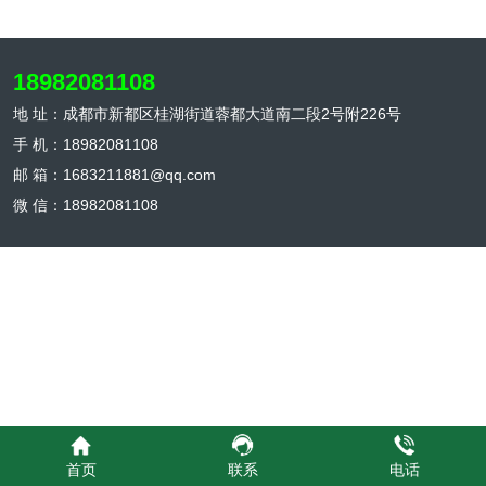
月）火锅旺季 周末高峰：周五晚至周日午
间客流高峰 用工缺口测算 临时用工需求
18982081108
=（旺季预估客流 ÷ 淡季人均服务效率）-
现有员工数 前厅：每增加50客流量需增加
地 址：成都市新都区桂湖街道蓉都大道南二段2号附226号
1名服务员 后厨：每增加80客流量需增加
手 机：18982081108
1名厨务人员 二、临时用工渠道建设 高校
邮 箱：1683211881@qq.com
合作渠道 假期用工：与成都大学、四川旅
微 信：18982081108
游学院等高校建立实习合作 课程实践：将
餐饮服务纳入酒店管理专业实践学分 勤工
俭学：设立固定兼职岗位，每周提供20-
40小时工作时间 专业兼职平台 餐饮兼职
平台：使用"斗米""青团社"等垂直平台 社
会招聘：招募社区退休人员、全职妈妈等
灵活就业群体 内部推荐：设立员工推荐奖
金，鼓励介绍靠谱临时工 三、快速培训体
系 模块化培训设计 基础模块（4小时）：
礼仪规范、安全知识、基础流程 岗位模块
首页
联系
电话
（2小时/岗）：点餐、传菜、收银等专项