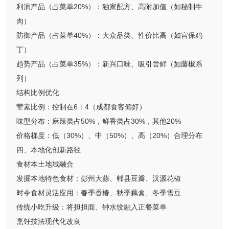
利润产品（占菜单20%）：独家配方、高附加值（如秘制牛
肉）
防御产品（占菜单40%）：大众品类、性价比高（如宫保鸡
丁）
趋势产品（占菜单35%）：新兴口味、吸引尝鲜（如藤椒系
列）
结构比例优化
荤素比例：控制在6：4（成都食客偏好）
味型分布：麻辣类占50%，鲜香类占30%，其他20%
价格梯度：低（30%）、中（50%）、高（20%）合理分布
四、本地化创新路径
食材本土地域融合
发掘本地特色食材：彭州大蒜、郫县豆瓣、汉源花椒
时令食材灵活应用：春季香椿、秋季藕盒、冬季雪豆
传统小吃升级：将担担面、钟水饺融入正餐菜单
烹饪技法现代化改良