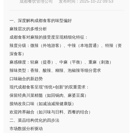
成都餐饮管理公司 发布时间：2025-10-22 09:53
一、深度解构成都食客的味型偏好
麻辣层次的多维分析
成都食客对麻辣的接受度呈现精细化特征：
辣度分级：微辣（外地游客）、中辣（本地普通）、特辣（资
深食客）
麻感梯度：轻麻（提香）、中麻（平衡）、重麻（刺激）
辣味类型：香辣、酸辣、糊辣、泡椒辣等细分需求
口味融合的新趋势
现代成都食客呈现"传统+创新"的双重需求：
保留经典川菜精髓（如回锅肉、麻婆豆腐）
接纳改良口味（如减油减辣健康版）
欢迎跨界融合（如川味与日料、西餐的结合）
二、菜品结构优化的四步法
市场数据分析驱动