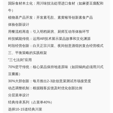
国际食材本土化：用川味技法处理进口食材（如麻婆豆腐配和
牛）
植物基产品开发：开发素毛肚、素黄喉等创新素食产品
体验创新设计
用餐流程再造：引入明档厨房、厨师互动等体验环节
科技赋能传统：运用AR技术展示菜品故事和文化渊源
时段经营创新：白天正宗川菜、夜间创意酒馆的复合经营模式
三、平衡策略的实践框架
"三七法则"应用
70%坚守传统：核心菜品保持地道原味（如回锅肉必须用川式
豆瓣酱）
30%大胆创新：每月推出2-3款创意菜测试市场接受度
动态调整机制：根据顾客反馈及时优化创新比例
分层菜单设计
经典传承系列（占菜单40%）
选择10-15道经典川菜