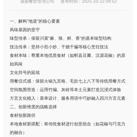
成都餐饮管理公司 发布时间：2025-10-22 09:52
一、解构"地道"的核心要素
风味基因的坚守
味型传承：保留川菜"麻、辣、鲜、香"的基本味型结构
技法传承：坚持小煎小炒、干烧干煸等核心烹饪技法
食材本味：尊重本地优质食材（如郫县豆瓣、汉源花椒）的原
始风味
文化符号的延续
用餐仪式感：保留火锅九宫格、毛肚七上八下等传统用餐方式
空间氛围营造：运用竹编、灰砖等本土元素打造沉浸式体验
方言文化植入：菜单设计、服务用语中巧妙融入四川方言元素
二、创新维度的战略选择
食材创新路径
本地食材新搭配：将传统食材进行创意组合（如花椒与巧克力
的融合）