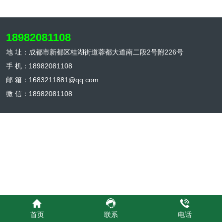
链包含： 产地预冷：采摘后立即快速降
温，锁住新鲜度 冷藏仓储：分区温控存储
18982081108
（冷冻-18℃、冷藏0-4℃、保鲜8-12℃）
冷链运输：配备温控设备的配送车辆 后一
地 址：成都市新都区桂湖街道蓉都大道南二段2号附226号
公里：保温箱、冰板等终端配送保障 成都
手 机：18982081108
气候下的特殊需求 成都年均湿度高达
邮 箱：1683211881@qq.com
80%，夏季常出现35℃以上高温。在这种
微 信：18982081108
环境下： 叶菜类在常温下2小时开始萎蔫
肉类在常温下1小时开始滋生细菌 海鲜类
在常温下30分钟开始变质 二、冷链断裂的
食品安全隐患 微生物快速繁殖 温度每升
高5℃，细菌繁殖速度加快一倍。冷链断
裂会导致： 大肠杆菌、沙门氏菌等致病菌
超标 食材腐败加速，保质期缩短
50%-70% 营养流失加剧，维生素C损失可
达30% 品质劣化现象 蔬菜：失水萎蔫、
黄化腐烂 肉类：变色渗血、质地变黏 海
首页
联系
电话
鲜：眼球凹陷、鳃部暗红 水果：软化发