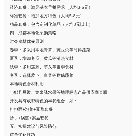
经济套餐：满足基本早餐需求（人均3-5元）
标准套餐：增加地方特色（人均5-8元）
精品套餐：包含定制化单品（人均8元以上）
四、成都本地化采购策略
时令食材优先原则
春季：多采用本地青笋、豌豆尖等时鲜蔬菜
夏季：增加冬瓜、黄瓜等清热食材
秋季：多用莲藕、芋头等当季食材
冬季：选择萝卜、白菜等耐储蔬菜
本地特色食材利用
与郫县豆瓣、龙泉驿水果等地理标志产品供应商直联
开发具有成都特色的早餐组合，如：
担担面+泡菜+豆浆套餐
抄手+锅盔+粥品套餐
五、实操建议与风险防范
订单优化技巧