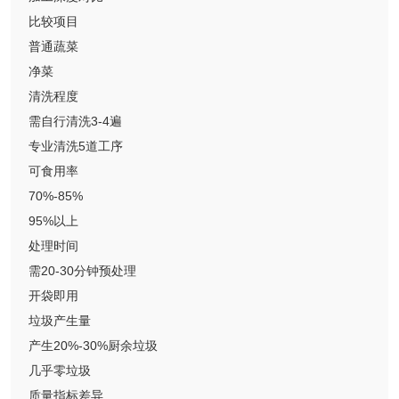
比较项目
普通蔬菜
净菜
清洗程度
需自行清洗3-4遍
专业清洗5道工序
可食用率
70%-85%
95%以上
处理时间
需20-30分钟预处理
开袋即用
垃圾产生量
产生20%-30%厨余垃圾
几乎零垃圾
质量指标差异