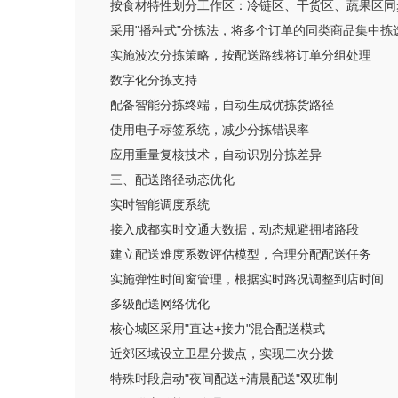
按食材特性划分工作区：冷链区、干货区、蔬果区同
采用"播种式"分拣法，将多个订单的同类商品集中拣
实施波次分拣策略，按配送路线将订单分组处理
数字化分拣支持
配备智能分拣终端，自动生成优拣货路径
使用电子标签系统，减少分拣错误率
应用重量复核技术，自动识别分拣差异
三、配送路径动态优化
实时智能调度系统
接入成都实时交通大数据，动态规避拥堵路段
建立配送难度系数评估模型，合理分配配送任务
实施弹性时间窗管理，根据实时路况调整到店时间
多级配送网络优化
核心城区采用"直达+接力"混合配送模式
近郊区域设立卫星分拨点，实现二次分拨
特殊时段启动"夜间配送+清晨配送"双班制